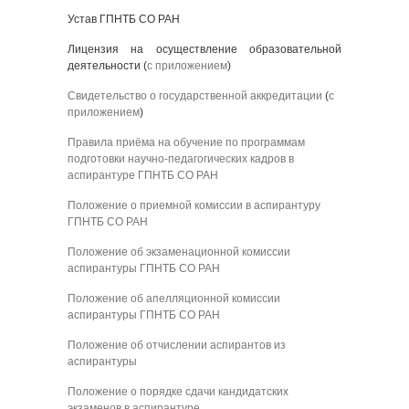
Устав ГПНТБ СО РАН
Лицензия на осуществление образовательной
деятельности (
с приложением
)
Свидетельство о государственной аккредитации
(
с
приложением
)
Правила приёма на обучение по программам
подготовки научно-педагогических кадров в
аспирантуре ГПНТБ СО РАН
Положение о приемной комиссии в аспирантуру
ГПНТБ СО РАН
Положение об экзаменационной комиссии
аспирантуры ГПНТБ СО РАН
Положение об апелляционной комиссии
аспирантуры ГПНТБ СО РАН
Положение об отчислении аспирантов из
аспирантуры
Положение о порядке сдачи кандидатских
экзаменов в аспирантуре