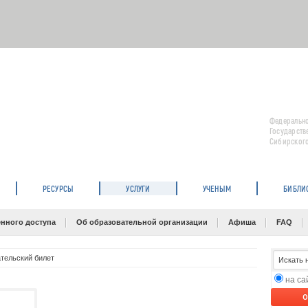
Федерально
Государств
Сибирского
РЕСУРСЫ
УСЛУГИ
УЧЕНЫМ
БИБЛИ
нного доступа
Об образовательной организации
Афиша
FAQ
тельский билет
на с
O