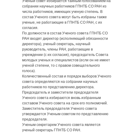
Ученый совет избирается тайным голосованием на
собрании научных работников ГПНТБ СО РАН из
числа работников, имеющих ученую степень. В
состав Ученого совета могут быть избраны также
ученые, не работающие в ГПНТБ СО РАН, с их
согласия.
По должности в состав Ученого совета ГПНТБ СО
РАН входят директор (исполняющий обязанности
директора), ученый секретарь, научный
руководитель, члены РАН, работающие в
учреждении (с их согласия), председатель Совета
молодых ученых и специалистов (если он не имеет
ученой степени, то с правом совещательного
голоса).
Количественный состав и порядок выборов Ученого
совета определяются на собрании научных
работников по представлению директора.
Председатель и заместители председателя
Ученого совета избираются вновь избранным
составом Ученого совета на срок его полномочий.
Заместитель председателя Ученого совета
утверждается Ученым советом по представлению
председателя.
Ученым секретарем Ученого совета является
ученый секретарь ГПНТБ СО РАН.