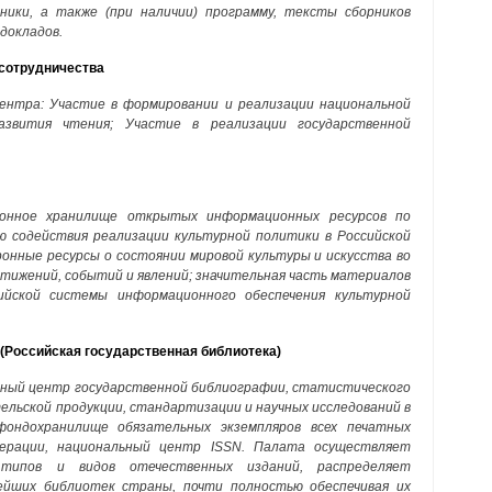
чники, а также (при наличии) программу, тексты сборников
докладов.
сотрудничества
ентра: Участие в формировании и реализации национальной
звития чтения; Участие в реализации государственной
онное хранилище открытых информационных ресурсов по
ью содействия реализации культурной политики в Российской
онные ресурсы о состоянии мировой культуры и искусства во
стижений, событий и явлений; значительная часть материалов
ийской системы информационного обеспечения культурной
(Российская государственная библиотека)
ьный центр государственной библиографии, статистического
ельской продукции, стандартизации и научных исследований в
фондохранилище обязательных экземпляров всех печатных
дерации, национальный центр ISSN. Палата осуществляет
 типов и видов отечественных изданий, распределяет
ейших библиотек страны, почти полностью обеспечивая их