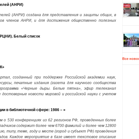
телей (АНРИ)
телей (АНРИ) создана для представления и защиты общих, в
сов членов АНРИ, и для достижения общественно полезных
(РЦНИ). Белый список
Все ново
К»
ртал, созданный при поддержке Российской академии наук,
сурсы, печатные издания (газета для научного сообщества
программа «Черные дыры. Белые пятна», эфир телеканал
и достоверные новости мировой и российской науки с учетом
и в библиотечной сфере: 1986 – »
м о 530 конференциях из 62 регионов РФ, проведенных более
ладчиков содержит более чем 6700 фамилий и более чем 12800
ию, типу, теме, году и месте (город и субъект РФ) проведения
адов. Каждое мероприятие в базе имеет текстовое описание