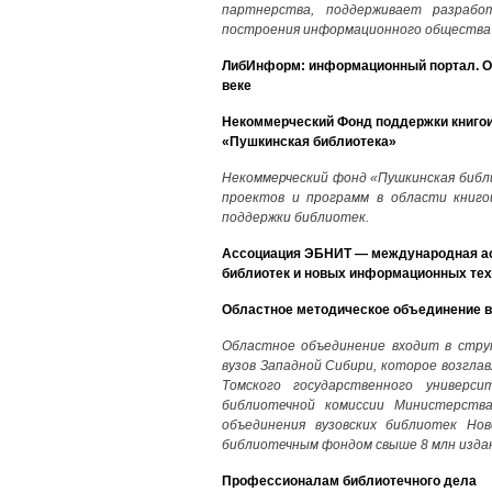
партнерства, поддерживает разраб
построения информационного общества д
ЛибИнформ: информационный портал. Обр
веке
Некоммерческий Фонд поддержки книгои
«Пушкинская библиотека»
Некоммерческий фонд «Пушкинская библи
проектов и программ в области книго
поддержки библиотек.
Ассоциация ЭБНИТ — международная ас
библиотек и новых информационных те
Областное методическое объединение ву
Областное объединение входит в стру
вузов Западной Сибири, которое возгла
Томского государственного универс
библиотечной комиссии Министерств
объединения вузовских библиотек Но
библиотечным фондом свыше 8 млн изда
Профессионалам библиотечного дела