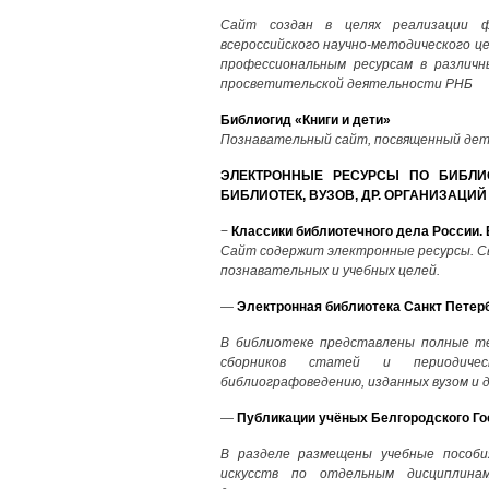
Сайт создан в целях реализации ф
всероссийского научно-методического 
профессиональным ресурсам в различ
просветительской деятельности РНБ
Библиогид «Книги и дети»
Познавательный сайт, посвященный дет
ЭЛЕКТРОННЫЕ РЕСУРСЫ ПО БИБЛИ
БИБЛИОТЕК, ВУЗОВ, ДР. ОРГАНИЗАЦИЙ
−
Классики библиотечного дела России.
Сайт содержит электронные ресурсы. Св
познавательных и учебных целей.
—
Электронная библиотека Санкт Петерб
В библиотеке представлены полные тек
сборников статей и периодическ
библиографоведению, изданных вузом и 
—
Публикации учёных Белгородского Гос
В разделе размещены учебные пособи
искусств по отдельным дисциплинам