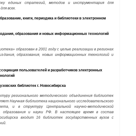
отку единых стратегий, методов и инструментария для
ля всех.
азование, книги, периодика и библиотеки в электронном
здания, образования и новых информационных технологий
отека» образован в 2001 году с целью реализации в регионах
издания, образования, новых информационных технологий и
социация пользователей и разработчиков электронных
хнологий
зовских библиотек г. Новосибирска
ктуру регионального методического объединения библиотек
вляет Научная библиотека национального исследовательского
итета, и в структуру Центральной научно-методической
а образования и науки РФ. В настоящее время в состав
восибирска входит 16 библиотек государственных вузов с
ний.