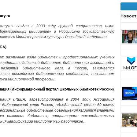
Новост
ry.ru
rary.ru» создан в 2003 году группой специалистов, ныне
ормационных инициатив» и Российскую государственную
ивается Министерством культуры Российской Федерации.
РБА)
яет различные виды библиотек и профессиональных учебных
координацию действий библиотек, библиотечных ассоциаций и
развития библиотечного дела в России, занимается
есов российского библиотечного сообщества, повышением
туса библиотечной профессии.
иация (Информационный портал школьных библиотек России)
циация (РШБА) зарегистрирована в 2004 году. Ассоциация
 библиотечной сети России, объединяющей свыше 60 тысяч
фессиональные библиотечные объединения являются главными
ки развития библиотек, инициаторами законодательных
ния квалификации библиотечных работников.