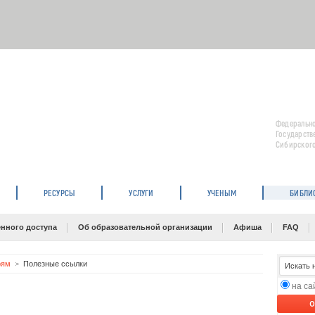
Федерально
Государств
Сибирского
РЕСУРСЫ
УСЛУГИ
УЧЕНЫМ
БИБЛИ
нного доступа
Об образовательной организации
Афиша
FAQ
рям
Полезные ссылки
на с
O