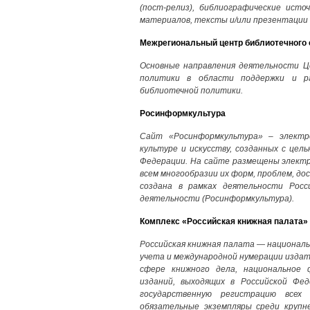
(пост-релиз), библиографические исто
материалов, тексты и/или презентации 
Межрегиональный центр библиотечного 
Основные направления деятельности Ц
политики в области поддержки и ра
библиотечной политики.
Росинформкультура
Сайт «Росинформкультура» – электр
культуре и искусству, созданных с цел
Федерации. На сайте размещены электр
всем многообразии их форм, проблем, до
создана в рамках деятельности Росс
деятельности (Росинформкультура).
Комплекс «Российская книжная палата» 
Российская книжная палата — национал
учета и международной нумерации издат
сфере книжного дела, национальное 
изданий, выходящих в Российской Фе
государственную регистрацию всех
обязательные экземпляры среди крупн