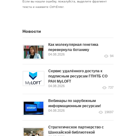
Если вы нашли ошибку, пожалуйста, выделите фрагмент
текста и нажмите
Ctrl+Enter
.
Новости
Как молекулярная генетика
перевернула ботанику
04.08.2026
94
Сервис удалённого доступа к
подписным ресурсам ГПНТБ СО
РАН MyLOFT
04.08.2026
737
Вебинары по зарубежным
информационным ресурсам!
04.08.2026
19697
Стратегическое партнерство с
Шанхайской библиотекой