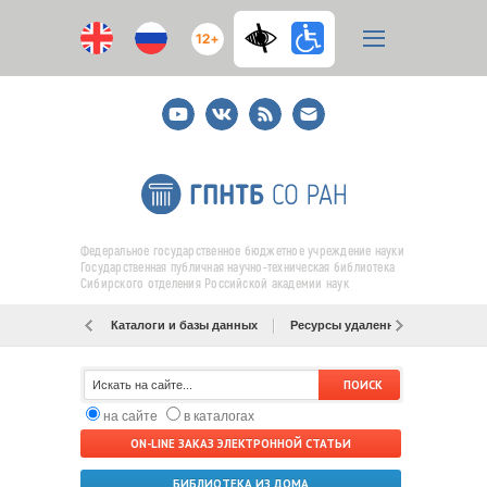
12+
Youtube
ВКонтакте
RSS
E-
mail
подписка
Федеральное государственное бюджетное учреждение науки
Государственная публичная научно-техническая библиотека
Сибирского отделения Российской академии наук
Каталоги и базы данных
Ресурсы удаленного доступа
на сайте
в каталогах
ON-LINE ЗАКАЗ ЭЛЕКТРОННОЙ СТАТЬИ
БИБЛИОТЕКА ИЗ ДОМА