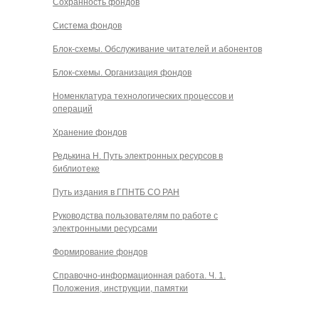
Сохранность фондов
Система фондов
Блок-схемы. Обслуживание читателей и абонентов
Блок-схемы. Организация фондов
Номенклатура технологических процессов и
операций
Хранение фондов
Редькина Н. Путь электронных ресурсов в
библиотеке
Путь издания в ГПНТБ СО РАН
Руководства пользователям по работе с
электронными ресурсами
Формирование фондов
Справочно-информационная работа. Ч. 1.
Положения, инструкции, памятки