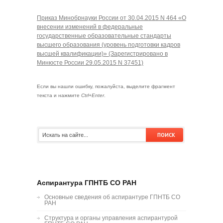
Приказ Минобрнауки России от 30.04.2015 N 464 «О
внесении изменений в федеральные
государственные образовательные стандарты
высшего образования (уровень подготовки кадров
высшей квалификации)» (Зарегистрировано в
Минюсте России 29.05.2015 N 37451)
Если вы нашли ошибку, пожалуйста, выделите фрагмент
текста и нажмите
Ctrl+Enter
.
zakaz@spsl.nsc.ru
Аспирантура ГПНТБ СО РАН
Основные сведения об аспирантуре ГПНТБ СО
РАН
Структура и органы управления аспирантурой