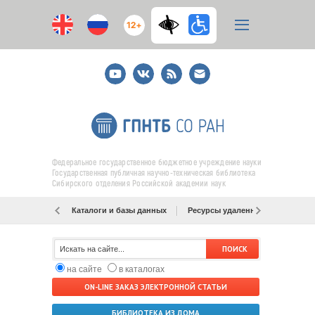
12+
Youtube
ВКонтакте
RSS
E-
mail
подписка
Федеральное государственное бюджетное учреждение науки
Государственная публичная научно-техническая библиотека
Сибирского отделения Российской академии наук
Каталоги и базы данных
Ресурсы удаленного доступа
на сайте
в каталогах
ON-LINE ЗАКАЗ ЭЛЕКТРОННОЙ СТАТЬИ
БИБЛИОТЕКА ИЗ ДОМА