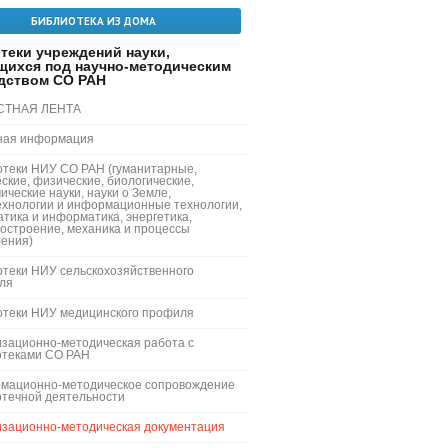
БИБЛИОТЕКА ИЗ ДОМА
теки учреждений науки,
щихся под научно-методическим
дством СО РАН
СТНАЯ ЛЕНТА
ная информация
отеки НИУ СО РАН (гуманитарные,
ские, физические, биологические,
ические науки, науки о Земле,
ехнологии и информационные технологии,
тика и информатика, энергетика,
остроение, механика и процессы
ления)
теки НИУ сельскохозяйственного
ля
отеки НИУ медицинского профиля
зационно-методическая работа с
отеками СО РАН
мационно-методическое сопровождение
отечной деятельности
изационно-методическая документация