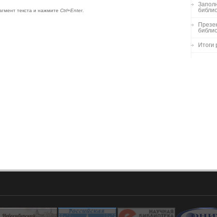
Заполн
библио
агмент текста и нажмите
Ctrl+Enter
.
Презен
библи
Итоги 