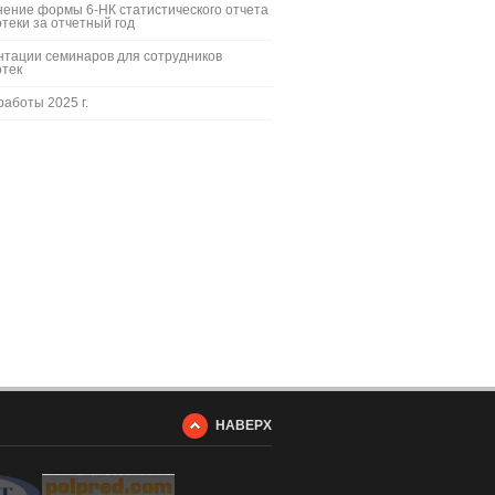
ение формы 6-НК статистического отчета
теки за отчетный год
тации семинаров для сотрудников
отек
работы 2025 г.
НАВЕРХ