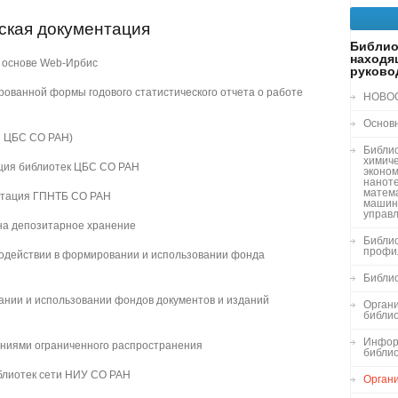
ская документация
Библио
находя
 основе Web-Ирбис
руково
ованной формы годового статистического отчета о работе
НОВО
Основ
и ЦБС СО РАН)
Библи
химиче
ция библиотек ЦБС СО РАН
эконом
нанот
матема
нтация ГПНТБ СО РАН
машин
управ
 на депозитарное хранение
Библио
профи
одействии в формировании и использовании фонда
Библи
нии и использовании фондов документов и изданий
Органи
библи
Инфор
аниями ограниченного распространения
библи
блиотек сети НИУ СО РАН
Орган