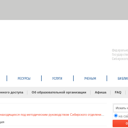
Федерально
Государств
Сибирского
РЕСУРСЫ
УСЛУГИ
УЧЕНЫМ
БИБЛИ
нного доступа
Об образовательной организации
Афиша
FAQ
Библиотечная система учреждений науки, находящихся под методическим руководством Сибирского отделения Российской академии наук
на с
ция
O