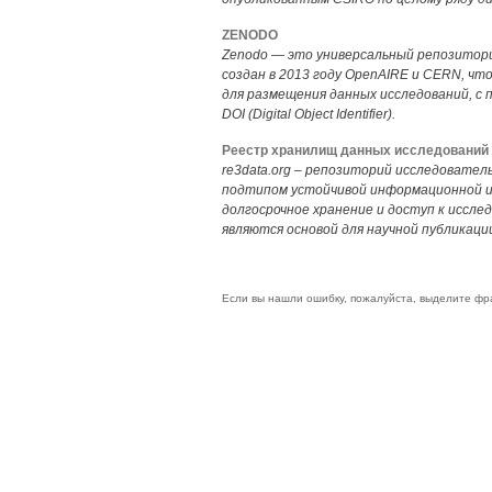
ZENODO
Zenodo — это универсальный репозитор
создан в 2013 году OpenAIRE и CERN, ч
для размещения данных исследований, с
DOI (Digital Object Identifier).
Реестр хранилищ данных исследований
re3data.org – репозиторий исследовател
подтипом устойчивой информационной 
долгосрочное хранение и доступ к иссл
являются основой для научной публикаци
Если вы нашли ошибку, пожалуйста, выделите фр