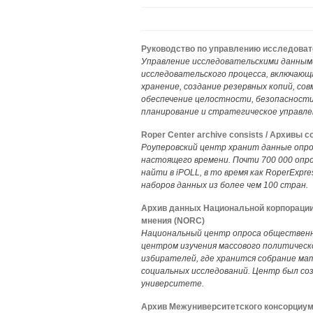
Руководство по управлению исследова
Управление исследовательскими данным
исследовательского процесса, включающа
хранение, создание резервных копий, со
обеспечение целостности, безопасности
планирование и стратегическое управле
Roper Center archive consists / Архивы
Роуперовский центр хранит данные опросо
настоящего времени. Почти 700 000 опр
найти в iPOLL, в то время как RoperExpr
наборов данных из более чем 100 стран.
Архив данных Национальной корпорации
мнения (NORC)
Национальный центр опроса общественн
центром изучения массового политическо
избирателей, где хранится собрание ма
социальных исследований. Центр был созд
университете.
Архив Межуниверситетского консорциум