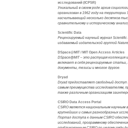
исследований (ICPSR)
Уникальный в своем роде архив социолог
организован в 1962 году на территории
насчитывающий несколько десятков тыс
сравнительному и историческому анализ
Scientific Data
Рецензируемый научный журнал Scientifi
издаваемый издательской группой Nature P
DSpace@MIT / MIT Open Access Articles
DSpace@MIT – это растущая коллекция и
включает в себя рецензируемые статьи,
документы, тезисы и многое другое.
Dryad
Dryad предоставляет свободный доступ 
самым преимущества исследователям, п
также различным организациям заинтер
CSIRO Data Access Portal
CSIRO является национальным научным 
крупнейших и самых разнообразных иссл
Портал доступа к данным CSIRO обеспе
исследований, программному обеспечени
опубликованным CSIRO по целому ряду д