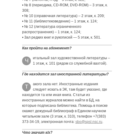
• № 8 (периодика, CD-ROM, DVD-ROM) – 3 этаж, к.
308;
• № 10 (справочная литература) – 2 этаж, к. 209;
• № 11 (библиотековедение) – 1 этаж, к. 124;
• № 12 (литература ограниченного
распространения) – 1 этаж, к. 124;
• Зал редких книг и рукописей — 5 этаж, к. 501.
Как пройти на абонемент?
итальный зал художественной литературы –
Ч
1 этаж, к. 101 (рядом со служебной вахтой).
Где находится зал иностранной литературы?
акого зала нет. Иностранные издания
Т
следует искать в ЭК, там будет указано, где
находится та или иная книга. Статьи из
иностранных журналов можно найти в БД, на
которые подписана библиотека. Помощь в поиске
окажет дежурный библиограф в Едином научном
читальном зале (3 этаж, к. 310), телефон +7(383)
373-34-19, электронная почта:
sbo@spsl.nsc.ru
.
Что значит к/х?