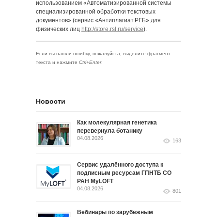
использованием «Автоматизированной системы
специализированной обработки текстовых
документов» (сервис «Антиплагиат.РГБ» для
физических лиц
http://store.rsl.ru/service
).
Если вы нашли ошибку, пожалуйста, выделите фрагмент
текста и нажмите
Ctrl+Enter
.
Новости
Как молекулярная генетика
перевернула ботанику
04.08.2026
163
Сервис удалённого доступа к
подписным ресурсам ГПНТБ СО
РАН MyLOFT
04.08.2026
801
Вебинары по зарубежным