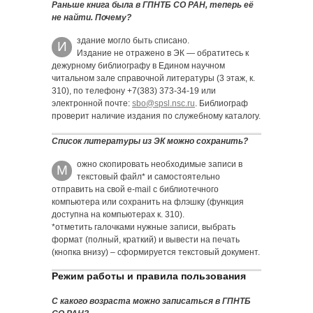
Раньше книга была в ГПНТБ СО РАН, теперь её
не найти. Почему?
здание могло быть списано.
И
Издание не отражено в ЭК — обратитесь к
дежурному библиографу в Едином научном
читальном зале справочной литературы (3 этаж, к.
310), по телефону +7(383) 373-34-19 или
электронной почте:
sbo@spsl.nsc.ru
. Библиограф
проверит наличие издания по служебному каталогу.
Список литературы из ЭК можно сохранить?
ожно скопировать необходимые записи в
М
текстовый файл* и самостоятельно
отправить на свой e-mail с библиотечного
компьютера или сохранить на флэшку (функция
доступна на компьютерах к. 310).
*отметить галочками нужные записи, выбрать
формат (полный, краткий) и вывести на печать
(кнопка внизу) – сформируется текстовый документ.
Режим работы и правила пользования
С какого возраста можно записаться в ГПНТБ