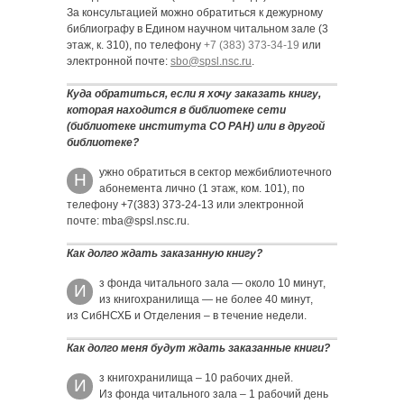
За консультацией можно обратиться к дежурному
библиографу в Едином научном читальном зале (3
этаж, к. 310), по телефону
+7 (383) 373-34-19
или
электронной почте:
sbo@spsl.nsc.ru
.
Куда обратиться, если я хочу заказать книгу,
которая находится в библиотеке сети
(библиотеке института СО РАН) или в другой
библиотеке?
ужно обратиться в сектор межбиблиотечного
Н
абонемента лично (1 этаж, ком. 101), по
телефону +7(383) 373-24-13 или электронной
почте: mba@spsl.nsc.ru.
Как долго ждать заказанную книгу?
з фонда читального зала — около 10 минут,
И
из книгохранилища — не более 40 минут,
из СибНСХБ и Отделения – в течение недели.
Как долго меня будут ждать заказанные книги?
з книгохранилища – 10 рабочих дней.
И
Из фонда читального зала – 1 рабочий день