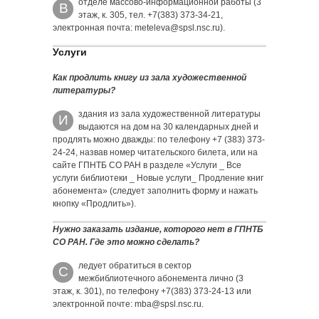
отделе массово-информационной работы (3
В
этаж, к. 305, тел. +7(383) 373-34-21,
электронная почта: meteleva@spsl.nsc.ru).
Услуги
Как продлить книгу из зала художественной
литературы?
здания из зала художественной литературы
И
выдаются на дом на 30 календарных дней и
продлять можно дважды: по телефону +7 (383) 373-
24-24, назвав номер читательского билета, или на
сайте ГПНТБ СО РАН в разделе «Услуги _ Все
услуги библиотеки _ Новые услуги_ Продление книг
абонемента» (следует заполнить форму и нажать
кнопку «Продлить»).
Нужно заказать издание, которого нет в ГПНТБ
СО РАН. Где это можно сделать?
ледует обратиться в сектор
С
межбиблиотечного абонемента лично (3
этаж, к. 301), по телефону +7(383) 373-24-13 или
электронной почте: mba@spsl.nsc.ru.