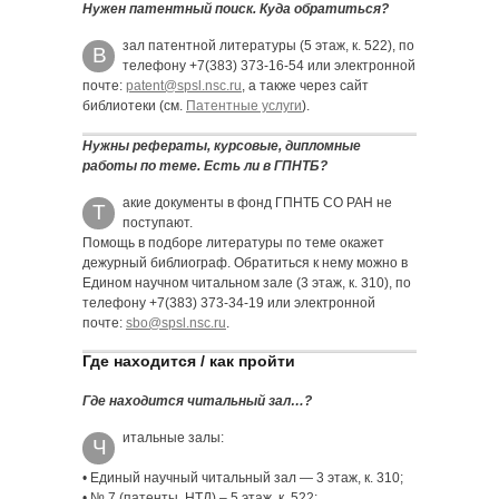
Нужен патентный поиск. Куда обратиться?
зал патентной литературы (5 этаж, к. 522), по
В
телефону +7(383) 373-16-54 или электронной
почте:
patent@spsl.nsc.ru
, а также через сайт
библиотеки (см.
Патентные услуги
).
Нужны рефераты, курсовые, дипломные
работы по теме. Есть ли в ГПНТБ?
акие документы в фонд ГПНТБ СО РАН не
Т
поступают.
Помощь в подборе литературы по теме окажет
дежурный библиограф. Обратиться к нему можно в
Едином научном читальном зале (3 этаж, к. 310), по
телефону +7(383) 373-34-19 или электронной
почте:
sbo@spsl.nsc.ru
.
Где находится / как пройти
Где находится читальный зал…?
итальные залы:
Ч
• Единый научный читальный зал — 3 этаж, к. 310;
• № 7 (патенты, НТД) – 5 этаж, к. 522;