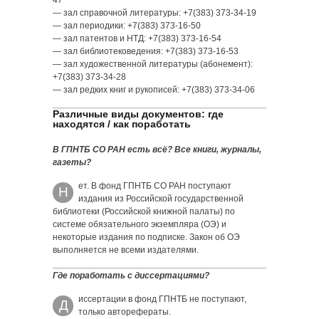
47
— зал справочной литературы: +7(383) 373-34-19
— зал периодики: +7(383) 373-16-50
— зал патентов и НТД: +7(383) 373-16-54
— зал библиотековедения: +7(383) 373-16-53
— зал художественной литературы (абонемент):
+7(383) 373-34-28
— зал редких книг и рукописей: +7(383) 373-34-06
Различные виды документов: где
находятся / как поработать
В ГПНТБ СО РАН есть всё? Все книги, журналы,
газеты?
ет. В фонд ГПНТБ СО РАН поступают
Н
издания из Российской государственной
библиотеки (Российской книжной палаты) по
системе обязательного экземпляра (ОЭ) и
некоторые издания по подписке. Закон об ОЭ
выполняется не всеми издателями.
Где поработать с диссертациями?
иссертации в фонд ГПНТБ не поступают,
Д
только авторефераты.