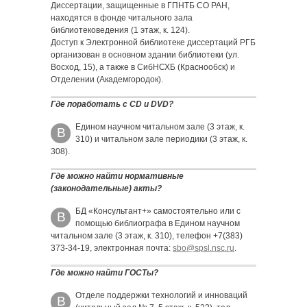
Диссертации, защищенные в ГПНТБ СО РАН,
находятся в фонде читального зала
библиотековедения (1 этаж, к. 124).
Доступ к Электронной библиотеке диссертаций РГБ
организован в основном здании библиотеки (ул.
Восход, 15), а также в СибНСХБ (Краснообск) и
Отделении (Академгородок).
Где поработать с CD и DVD?
Едином научном читальном зале (3 этаж, к.
В
310) и читальном зале периодики (3 этаж, к.
308).
Где можно найти нормативные
(законодательные) акты?
БД «Консультант+» самостоятельно или с
В
помощью библиографа в Едином научном
читальном зале (3 этаж, к. 310), телефон +7(383)
373-34-19, электронная почта:
sbo@spsl.nsc.ru
.
Где можно найти ГОСТы?
Отделе поддержки технологий и инноваций
В