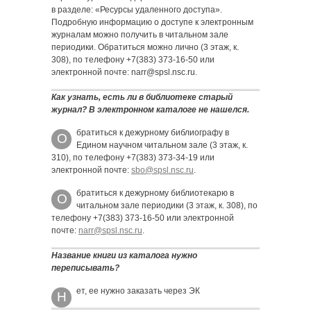
в разделе: «Ресурсы удаленного доступа».
Подробную информацию о доступе к электронным
журналам можно получить в читальном зале
периодики. Обратиться можно лично (3 этаж, к.
308), по телефону +7(383) 373-16-50 или
электронной почте: narr@spsl.nsc.ru.
Как узнать, есть ли в библиотеке старый
журнал? В электронном каталоге не нашелся.
братиться к дежурному библиографу в
О
Едином научном читальном зале (3 этаж, к.
310), по телефону +7(383) 373-34-19 или
электронной почте:
sbo@spsl.nsc.ru
.
братиться к дежурному библиотекарю в
О
читальном зале периодики (3 этаж, к. 308), по
телефону +7(383) 373-16-50 или электронной
почте:
narr@spsl.nsc.ru
.
Название книги из каталога нужно
переписывать?
ет, ее нужно заказать через ЭК
Н