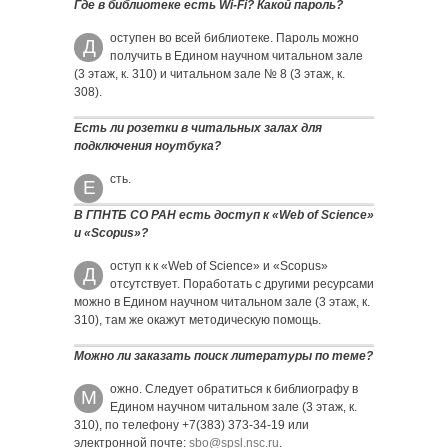
Где в библиотеке есть Wi-Fi? Какой пароль?
оступен во всей библиотеке. Пароль можно
Д
получить в Едином научном читальном зале
(3 этаж, к. 310) и читальном зале № 8 (3 этаж, к.
308).
Есть ли розетки в читальных залах для
подключения ноутбука?
сть.
Е
В ГПНТБ СО РАН есть доступ к «Web of Science»
и «Scopus»?
оступ к к «Web of Science» и «Scopus»
Д
отсутствует. Поработать с другими ресурсами
можно в Едином научном читальном зале (3 этаж, к.
310), там же окажут методическую помощь.
Можно ли заказать поиск литературы по теме?
ожно. Следует обратиться к библиографу в
М
Едином научном читальном зале (3 этаж, к.
310), по телефону +7(383) 373-34-19 или
электронной почте:
sbo@spsl.nsc.ru
.