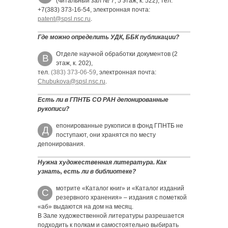
(читальный зал № 7, 5 этаж, к. 522), тел.
+7(383) 373-16-54, электронная почта:
patent@spsl.nsc.ru
.
Где можно определить УДК, ББК публикации?
Отделе научной обработки документов (2
В
этаж, к. 202),
тел.
(383) 373-06-59
, электронная почта:
Chubukova@spsl.nsc.ru
.
Есть ли в ГПНТБ СО РАН депонированные
рукописи?
епонированные рукописи в фонд ГПНТБ не
Д
поступают, они хранятся по месту
депонирования.
Нужна художественная литература. Как
узнать, есть ли в библиотеке?
мотрите «Каталог книг» и «Каталог изданий
С
резервного хранения» – издания с пометкой
«аб» выдаются на дом на месяц.
В Зале художественной литературы разрешается
подходить к полкам и самостоятельно выбирать