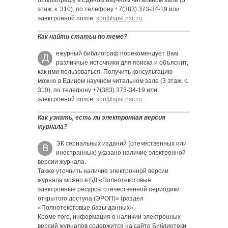
библиографу в Едином научном читальном зале (3
этаж, к. 310), по телефону +7(383) 373-34-19 или
электронной почте:
sbo@spsl.nsc.ru
.
Как найти статьи по теме?
ежурный библиограф порекомендует Вам
Д
различные источники для поиска и объяснит,
как ими пользоваться. Получить консультацию
можно в Едином научном читальном зале (3 этаж, к.
310), по телефону +7(383) 373-34-19 или
электронной почте:
sbo@spsl.nsc.ru
.
Как узнать, есть ли электронная версия
журнала?
ЭК сериальных изданий (отечественных или
В
иностранных) указано наличие электронной
версии журнала.
Также уточнить наличие электронной версии
журнала можно в БД «Полнотекстовые
электронные ресурсы отечественной периодики
открытого доступа (ЭРОП)» (раздел
«Полнотекстовые базы данных».
Кроме того, информация о наличии электронных
версий журналов содержится на сайте Библиотеки