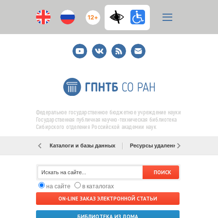
12+
Youtube
ВКонтакте
RSS
E-
mail
подписка
Федеральное государственное бюджетное учреждение науки
Государственная публичная научно-техническая библиотека
Сибирского отделения Российской академии наук
Каталоги и базы данных
Ресурсы удаленного доступа
на сайте
в каталогах
ON-LINE ЗАКАЗ ЭЛЕКТРОННОЙ СТАТЬИ
БИБЛИОТЕКА ИЗ ДОМА