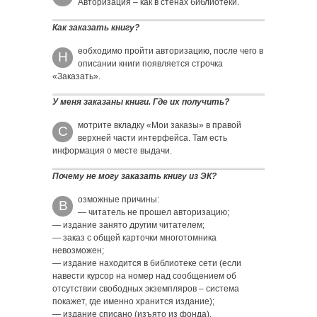
Авторизация – как в стенах библиотеки.
Как заказать книгу?
еобходимо пройти авторизацию, после чего в
Н
описании книги появляется строчка
«Заказать».
У меня заказаны книги. Где их получить?
мотрите вкладку «Мои заказы» в правой
С
верхней части интерфейса. Там есть
информация о месте выдачи.
Почему не могу заказать книгу из ЭК?
озможные причины:
В
— читатель не прошел авторизацию;
— издание занято другим читателем;
— заказ с общей карточки многотомника
невозможен;
— издание находится в библиотеке сети (если
навести курсор на номер над сообщением об
отсутствии свободных экземпляров – система
покажет, где именно хранится издание);
— издание списано (изъято из фонда).