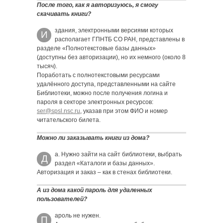
После того, как я авторизуюсь, я смогу
скачивать книги?
здания, электронными версиями которых
И
располагает ГПНТБ СО РАН, представлены в
разделе «Полнотекстовые базы данных»
(доступны без авторизации), но их немного (около 8
тысяч).
Поработать с полнотекстовыми ресурсами
удалённого доступа, представленными на сайте
Библиотеки, можно после получения логина и
пароля в секторе электронных ресурсов:
ser@spsl.nsc.ru
, указав при этом ФИО и номер
читательского билета.
Можно ли заказывать книги из дома?
а. Нужно зайти на сайт библиотеки, выбрать
Д
раздел «Каталоги и базы данных».
Авторизация и заказ – как в стенах библиотеки.
А из дома какой пароль для удаленных
пользователей?
ароль не нужен.
П