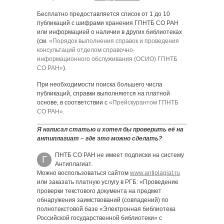
Бесплатно предоставляется список от 1 до 10
публикаций с шифрами хранения ГПНТБ СО РАН
или информацией о наличии в других библиотеках
(см.
«Порядок выполнения справок и проведения
консультаций отделом справочно-
информационного обслуживания (ОСИО) ГПНТБ
СО РАН»
).
При необходимости поиска большего числа
публикаций, справки выполняются на платной
основе, в соответствии с
«Прейскурантом ГПНТБ
СО РАН»
.
Я написал статью и хотел бы проверить её на
антиплагиат – где это можно сделать?
ПНТБ СО РАН не имеет подписки на систему
Г
Антиплагиат.
Можно воспользоваться сайтом
www.antiplagiat.ru
или заказать платную услугу в РГБ: «Проведение
проверки текстового документа на предмет
обнаружения заимствований (совпадений) по
полнотекстовой базе «Электронная библиотека
Российской государственной библиотеки» с