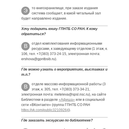
то книгохранилище, при заказе издания
Э
система сообщает, в какой читальный зал
будет направлено издание.
Хочу подарить книгу ГПНТБ СО РАН. К кому
обратиться?
отдел комплектования информационными
В
ресурсами, к заведующему отделом (1 этаж, к.
106, тел. +7(383) 373-24-15, электронная почта:
ershova@gpntbsib.ru).
Где можно узнать о мероприятиях, выставках и
т.п.?
отделе массово-информационной работы (3
В
этаж, к. 305, тел. +7(383) 373-34-21,
электронная почта: meteleva@spsl.nsc.ru), на сайте
Библиотеки в разделе
«Афиша»
или в социальной
сети «ВКонтакте» (группа ГПНТБ СО РАН
https://vk.com/public32109264
).
Где заказать экскурсию по библиотеке?