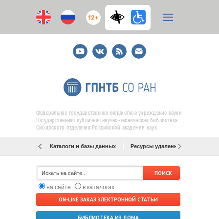
12+
Youtube
ВКонтакте
RSS
E-
mail
подписка
Федеральное государственное бюджетное учреждение науки
Государственная публичная научно-техническая библиотека
Сибирского отделения Российской академии наук
Каталоги и базы данных
Ресурсы удаленного доступа
на сайте
в каталогах
ON-LINE ЗАКАЗ ЭЛЕКТРОННОЙ СТАТЬИ
БИБЛИОТЕКА ИЗ ДОМА