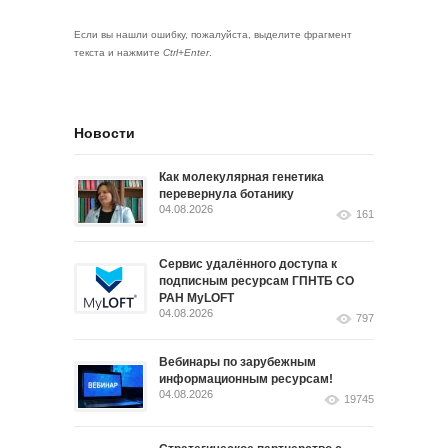
Если вы нашли ошибку, пожалуйста, выделите фрагмент
текста и нажмите
Ctrl+Enter
.
Новости
Как молекулярная генетика
перевернула ботанику
04.08.2026
161
Сервис удалённого доступа к
подписным ресурсам ГПНТБ СО
РАН MyLOFT
04.08.2026
797
Вебинары по зарубежным
информационным ресурсам!
04.08.2026
19745