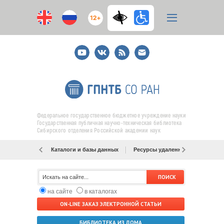
12+
Youtube
ВКонтакте
RSS
E-
mail
подписка
Федеральное государственное бюджетное учреждение науки
Государственная публичная научно-техническая библиотека
Сибирского отделения Российской академии наук
Каталоги и базы данных
Ресурсы удаленного доступа
на сайте
в каталогах
ON-LINE ЗАКАЗ ЭЛЕКТРОННОЙ СТАТЬИ
БИБЛИОТЕКА ИЗ ДОМА