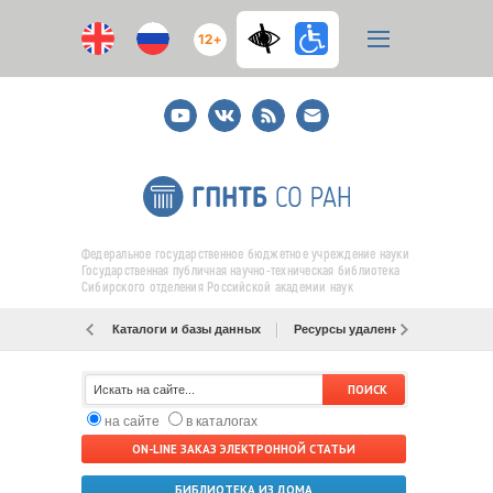
12+
Youtube
ВКонтакте
RSS
E-
mail
подписка
Федеральное государственное бюджетное учреждение науки
Государственная публичная научно-техническая библиотека
Сибирского отделения Российской академии наук
Каталоги и базы данных
Ресурсы удаленного доступа
на сайте
в каталогах
ON-LINE ЗАКАЗ ЭЛЕКТРОННОЙ СТАТЬИ
БИБЛИОТЕКА ИЗ ДОМА