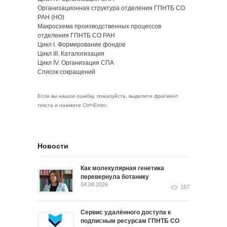
Организационная структура отделения ГПНТБ СО
РАН (НО)
Макросхема производственных процессов
отделения ГПНТБ СО РАН
Цикл Ι. Формирование фондов
Цикл III. Каталогизация
Цикл IV. Организация СПА
Список сокращений
Если вы нашли ошибку, пожалуйста, выделите фрагмент
текста и нажмите
Ctrl+Enter
.
Новости
Как молекулярная генетика
перевернула ботанику
04.08.2026
167
Сервис удалённого доступа к
подписным ресурсам ГПНТБ СО