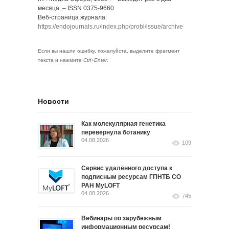
месяца. – ISSN 0375-9660
Веб-страница журнала:
https://endojournals.ru/index.php/probl/issue/archive
Если вы нашли ошибку, пожалуйста, выделите фрагмент
текста и нажмите
Ctrl+Enter
.
Новости
Как молекулярная генетика
перевернула ботанику
04.08.2026
109
Сервис удалённого доступа к
подписным ресурсам ГПНТБ СО
РАН MyLOFT
04.08.2026
745
Вебинары по зарубежным
информационным ресурсам!