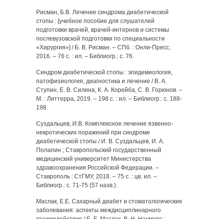
Рисман, Б.В. Лечение синдрома диабетической
стопы : [учебное пособие для слушателей
подготовки врачей, врачей-интернов и системы
послевузовской подготовки по специальности
«Хирургия»] / Б. В. Рисман. – СПб. : Онли-Пресс,
2016. – 76 с. : ил. – Библиогр.: с. 76.
Синдром диабетической стопы : эпидемиология,
патофизиология, диагностика и лечение / В. А.
Ступин, Е. В. Силина, К. А. Корейба, С. В. Горюнов. –
М. : Литтерра, 2019. – 198 с. : ил. – Библиогр.: с. 188-
198.
Суздальцев, И.В. Комплексное лечение язвенно-
некротических поражений при синдроме
диабетической стопы / И. В. Суздальцев, И. А.
Полапин ; Ставропольский государственный
медицинский университет Министерства
здравоохранения Российской Федерации. –
Ставрополь : СтГМУ, 2018. – 75 с. : цв. ил. –
Библиогр.: с. 71-75 (57 назв.).
Маслак, Е.Е. Сахарный диабет и стоматологические
заболевания: аспекты междисциплинарного