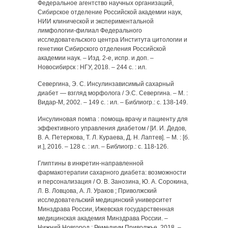
Федеральное агентство научных организаций,
Сибирское отделение Российской академии наук,
НИИ клинической и экспериментальной
лимфологии-филиал Федерального
исследовательского центра Института цитологии и
генетики Сибирского отделения Российской
академии наук. – Изд. 2-е, испр. и доп. –
Новосибирск : НГУ, 2018. – 244 с. : ил.
Севергина, Э. С. Инсулинзависимый сахарный
диабет — взгляд морфолога / Э.С. Севергина. – М. :
Видар-М, 2002. – 149 с. : ил. – Библиогр.: с. 138-149.
Инсулиновая помпа : помощь врачу и пациенту для
эффективного управления диабетом / [И. И. Дедов,
В. А. Петеркова, Т. Л. Кураева, Д. Н. Лаптев]. – М. : [б.
и.], 2016. – 128 с. : ил. – Библиогр.: с. 118-126.
Глиптины в инкретин-направленной
фармакотерапии сахарного диабета: возможности
и персонализация / О. В. Занозина, Ю. А. Сорокина,
Л. В. Ловцова, А. Л. Ураков ; Приволжский
исследовательский медицинский университет
Минздрава России, Ижевская государственная
медицинская академия Минздрава России. –
Нижний Новгород : Ремедиум Приволжье, 2018. –