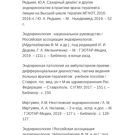
Редькин, Ю.А. Сахарный диабет и другие
эндокринопатии в практике врача-терапевта :
лекции на Высшей школе терапии МГНОТ, 2016-
2018 гг. / Ю. А. Редькин. – М. : Ньюдиамед, 2019. – 52
с.
Эндокринология : национальное руководство /
Российская ассоциация эндокринологов ;
[Абдулхабирова Ф. М. и др.] ; под редакцией И. И.
Дедова, Г. А. Мельниченко. – М. : ГЭОТАР-Медиа,
2019. – 1111 с. – Библиогр. в конце разд.
Эндокринная патология на амбулаторном приеме :
дифференциальная диагностика, тактика ведения
больных врачом-терапевтом : учебное пособие /
Ставроп. гос. мед. ун-т М-ва здравоохранения Рос.
Федерации. – Ставрополь : СтГМУ, 2017. – 151 с. –
Библиогр.: с. 150.
Мкртумян, А.М. Неотложная эндокринология / А. М.
Мкртумян, А. А. Нелаева. – 2-е изд., испр. и доп. – М.
: ГЭОТАР-Медиа, 2019. – 127 с. – Библиогр.: с. 126-
127.
Эндокринология / Российская ассоциация
эндокринологов ; [Абдулхабирова Ф. М. и др.] ; под