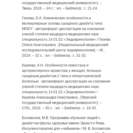
государственный медицинский университет]. –
Тверь, 2018. – 24 с. : ил. – Библиогр.: с. 21-24.
Гиоева, О.А. Клинические особенности и
молекулярные основы сахарного диабета типа
MODY : автореферат диссертации на соискание
ученой степени кандидата медицинских наук :
специальность 14.01.02 «Эндокринология» / Гиоева
Олеся Анатольевна ; [Национальный медицинский
исследовательский центр эндокринологии]. – М.,
2019. – 32 с. : ил. – Библиогр.: с. 31-32.
Каукова, А.Н. Особенности гемостаза и
артериолярного кровотока у женщин, больных
сахарным диабетом 2 типа и гипертонической
болезнью : автореферат диссертации на соискание
ученой степени кандидата медицинских наук :
специальность 14.01.02 «Эндокринология» /
Каукова Александра Николаевна ; [Тверской
государственный медицинский университет]. –
СПб., 2019. – 20 с. : ил. – Библиогр.: с. 18-20.
Богомолов, М.В. Программа обучения людей с
диабетом Школы здоровья имени Эрнесто Рома.
Инсулинотерапия для «чайников» / М. В. Богомолов