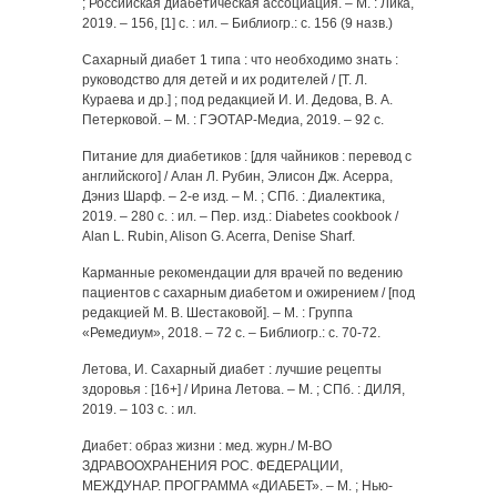
; Российская диабетическая ассоциация. – М. : Лика,
2019. – 156, [1] с. : ил. – Библиогр.: с. 156 (9 назв.)
Сахарный диабет 1 типа : что необходимо знать :
руководство для детей и их родителей / [Т. Л.
Кураева и др.] ; под редакцией И. И. Дедова, В. А.
Петерковой. – М. : ГЭОТАР-Медиа, 2019. – 92 с.
Питание для диабетиков : [для чайников : перевод с
английского] / Алан Л. Рубин, Элисон Дж. Асерра,
Дэниз Шарф. – 2-е изд. – М. ; СПб. : Диалектика,
2019. – 280 с. : ил. – Пер. изд.: Diabetes cookbook /
Alan L. Rubin, Alison G. Acerra, Denise Sharf.
Карманные рекомендации для врачей по ведению
пациентов с сахарным диабетом и ожирением / [под
редакцией М. В. Шестаковой]. – М. : Группа
«Ремедиум», 2018. – 72 с. – Библиогр.: с. 70-72.
Летова, И. Сахарный диабет : лучшие рецепты
здоровья : [16+] / Ирина Летова. – М. ; СПб. : ДИЛЯ,
2019. – 103 с. : ил.
Диабет: образ жизни : мед. журн./ М-ВО
ЗДРАВООХРАНЕНИЯ РОС. ФЕДЕРАЦИИ,
МЕЖДУНАР. ПРОГРАММА «ДИАБЕТ». – М. ; Нью-