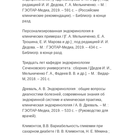
редакцией И. И. Дедова, Г. А. Мельниченко. – М. :
ГЭОТАР-Медиа, 2019. – 591 с. – (Российские
клинические рекомендации). – Библиогр. в конце
разд.
Персонализированная эндокринология в
клинических примерах / [Г. А. Мельниченко, Е. А.
Трошина, Е. И. Марова и др.] ; под редакцией И. И.
Дедова. – М. : ГЭОТАР-Медиа, 2019. – 434 с. –
Библиогр. в конце разд.
Тридцать лет кафедре эндокринологии
Сеченовского университета : сборник / [Дедов И. И.,
Мельниченко Г. А., Фадеев В. В. и др.]. – М. : Видар-
М, 2018. – 201 с.
Древаль, А. В. Эндокринология : общие вопросы
диагностики болезней, современные знания об
эндокринной системе и клиническая практика,
клиническая эндокринология / А. В. Древаль. – М. :
ГЭОТАР-Медиа, 2019. – 533 с. – (Руководство для
врачей).
Климонтов, В.В. Вариабельность гликемии при
сахарном диабете / В. В. Климонтов, Н. Е. Мякина ;