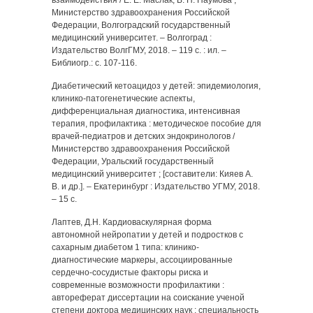
взаимодействия / Е. Е. Маслак, В. Н. Наумова ;
Министерство здравоохранения Российской
Федерации, Волгоградский государственный
медицинский университет. – Волгоград :
Издательство ВолгГМУ, 2018. – 119 с. : ил. –
Библиогр.: с. 107-116.
Диабетический кетоацидоз у детей: эпидемиология,
клинико-патогенетические аспекты,
дифференциальная диагностика, интенсивная
терапия, профилактика : методическое пособие для
врачей-педиатров и детских эндокринологов /
Министерство здравоохранения Российской
Федерации, Уральский государственный
медицинский университет ; [составители: Кияев А.
В. и др.]. – Екатеринбург : Издательство УГМУ, 2018.
– 15 с.
Лаптев, Д.Н. Кардиоваскулярная форма
автономной нейропатии у детей и подростков с
сахарным диабетом 1 типа: клинико-
диагностические маркеры, ассоциированные
сердечно-сосудистые факторы риска и
современные возможности профилактики :
автореферат диссертации на соискание ученой
степени доктора медицинских наук : специальность