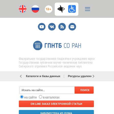
12+
Youtube
ВКонтакте
RSS
E-
mail
подписка
Федеральное государственное бюджетное учреждение науки
Государственная публичная научно-техническая библиотека
Сибирского отделения Российской академии наук
Каталоги и базы данных
Ресурсы удаленного доступа
на сайте
в каталогах
ON-LINE ЗАКАЗ ЭЛЕКТРОННОЙ СТАТЬИ
БИБЛИОТЕКА ИЗ ДОМА