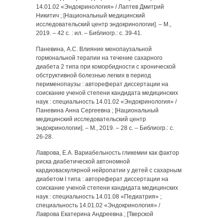
14.01.02 «Эндокринология» / Лаптев Дмитрий
Никитич ; [Национальный медицинский
исследовательский центр эндокринологии]. – М.,
2019. – 42 с. : ил. – Библиогр.: с. 39-41.
Паневина, А.С. Влияние менопаузальной
гормональной терапии на течение сахарного
диабета 2 типа при коморбидности с хронической
обструктивной болезнью легких в период
перименопаузы : автореферат диссертации на
соискание ученой степени кандидата медицинских
наук : специальность 14.01.02 «Эндокринология» /
Паневина Анна Сергеевна ; [Национальный
медицинский исследовательский центр
эндокринологии]. – М., 2019. – 28 с. – Библиогр.: с.
26-28.
Лаврова, Е.А. Вариабельность гликемии как фактор
риска диабетической автономной
кардиоваскулярной нейропатии у детей с сахарным
диабетом I типа : автореферат диссертации на
соискание ученой степени кандидата медицинских
наук : специальность 14.01.08 «Педиатрия» ;
специальность 14.01.02 «Эндокринология» /
Лаврова Екатерина Андреевна ; [Тверской