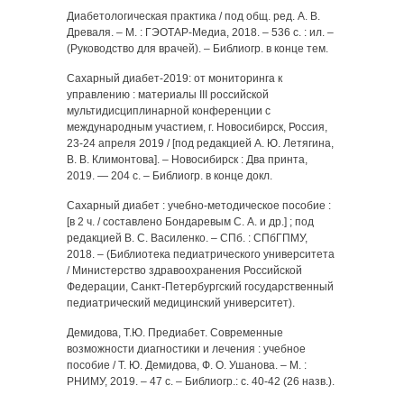
Диабетологическая практика / под общ. ред. А. В.
Древаля. – М. : ГЭОТАР-Медиа, 2018. – 536 с. : ил. –
(Руководство для врачей). – Библиогр. в конце тем.
Сахарный диабет-2019: от мониторинга к
управлению : материалы III российской
мультидисциплинарной конференции с
международным участием, г. Новосибирск, Россия,
23-24 апреля 2019 / [под редакцией А. Ю. Летягина,
В. В. Климонтова]. – Новосибирск : Два принта,
2019. — 204 с. – Библиогр. в конце докл.
Сахарный диабет : учебно-методическое пособие :
[в 2 ч. / составлено Бондаревым С. А. и др.] ; под
редакцией В. С. Василенко. – СПб. : СПбГПМУ,
2018. – (Библиотека педиатрического университета
/ Министерство здравоохранения Российской
Федерации, Санкт-Петербургский государственный
педиатрический медицинский университет).
Демидова, Т.Ю. Предиабет. Современные
возможности диагностики и лечения : учебное
пособие / Т. Ю. Демидова, Ф. О. Ушанова. – М. :
РНИМУ, 2019. – 47 с. – Библиогр.: с. 40-42 (26 назв.).