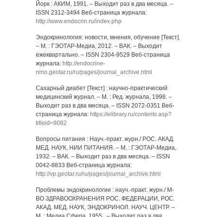
Йорк : АКИМ, 1991. – Выходит раз в два месяца. –
ISSN 2312-3494 Веб-страница журнала:
http://www.endocrin.ru/index.php
Эндокринология: новости, мнения, обучение [Текст].
– М. : ГЭОТАР-Медиа, 2012. – ВАК. – Выходит
ежеквартально. – ISSN 2304-9529 Веб-страница
журнала:
http://endocrine-
nmo.geotar.ru/ru/pages/journal_archive.html
Сахарный диабет [Текст] : научно-практический
медицинский журнал. – М. : Ред. журнала, 1998. –
Выходит раз в два месяца. – ISSN 2072-0351 Веб-
страница журнала:
https://elibrary.ru/contents.asp?
titleid=9082
Вопросы питания : Науч.-практ. журн./ РОС. АКАД.
МЕД. НАУК, НИИ ПИТАНИЯ. – М. : ГЭОТАР-Медиа,
1932. – ВАК. – Выходит раз в два месяца. – ISSN
0042-8833 Веб-страница журнала:
http://vp.geotar.ru/ru/pages/journal_archive.html
Проблемы эндокринологии : науч.-практ. журн./ М-
ВО ЗДРАВООХРАНЕНИЯ РОС. ФЕДЕРАЦИИ, РОС.
АКАД. МЕД. НАУК, ЭНДОКРИНОЛ. НАУЧ. ЦЕНТР. –
М. : Медиа Сфера, 1955 . – Выходит раз в два