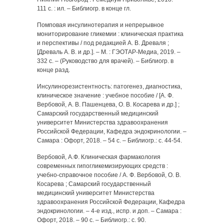
111 с. : ил. – Библиогр. в конце гл.
Помповая инсулинотерапия и непрерывное
мониторирование гликемии : клиническая практика
и перспективы / под редакцией А. В. Древаля ;
[Древаль А. В. и др.]. – М. : ГЭОТАР-Медиа, 2019. –
332 с. – (Руководство для врачей). – Библиогр. в
конце разд.
Инсулинорезистентность: патогенез, диагностика,
клиническое значение : учебное пособие / [А. Ф.
Вербовой, А. В. Пашенцева, О. В. Косарева и др.] ;
Самарский государственный медицинский
университет Министерства здравоохранения
Российской Федерации, Кафедра эндокринологии. –
Самара : Офорт, 2018. – 54 с. – Библиогр.: с. 44-54.
Вербовой, А.Ф. Клиническая фармакология
современных гипогликемизирующих средств :
учебно-справочное пособие / А. Ф. Вербовой, О. В.
Косарева ; Самарский государственный
медицинский университет Министерства
здравоохранения Российской Федерации, Кафедра
эндокринологии. – 4-е изд., испр. и доп. – Самара :
Офорт, 2018. – 90 с. – Библиогр.: с. 90.