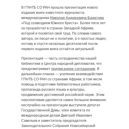
В ГПНТБ СО РАН прошла презентация нового
издания книги известного журналиста-
международника
Николая Андреевича Баратова
«Под созвездием Южного Креста». Более пяти лет
он проработал в странах Западной Африки,
которой и посвятил свой труд. По словам самого
автора, он писал не о политике, а о простых людях,
потому и спустя несколько десятилетий после
первого издания книга остаётся актуальной.
Презентация — часть сотрудничества нашей
библиотеки и Центра народной дипломатии, что
предусматривает
подписанное соглашение
. В
дальнейших планах — усиление взаимодействия
ГПНТБ СО РАН со странами Африки, в том числе
помощь в подготовке библиотечных работников,
пропаганда русского языка и культуры,
продвижение достижений российской науки. Этим
перспективам уделяется самое большое внимание:
неслучайно на презентации выступили депутат
Государственной Думы, член комитета по
международным делам Дмитрий Иванович
Савельев и заместитель председателя
Законодательного Собрания Новосибирской