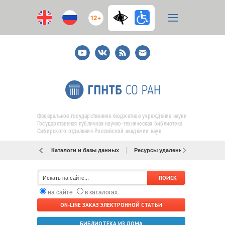
12+
Youtube
ВКонтакте
RSS
E-
mail
подписка
Федеральное государственное бюджетное учреждение науки
Государственная публичная научно-техническая библиотека
Сибирского отделения Российской академии наук
Каталоги и базы данных
Ресурсы удаленного доступа
на сайте
в каталогах
ON-LINE ЗАКАЗ ЭЛЕКТРОННОЙ СТАТЬИ
БИБЛИОТЕКА ИЗ ДОМА