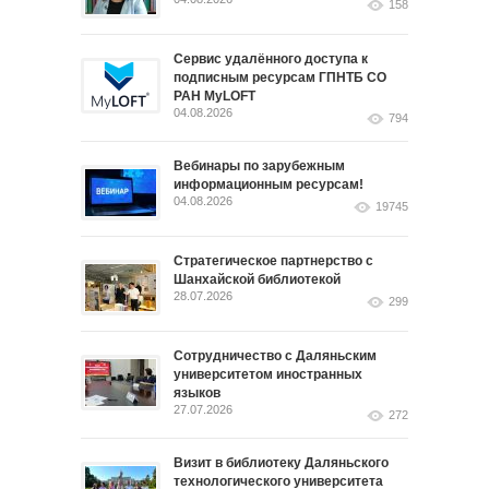
158
Сервис удалённого доступа к
подписным ресурсам ГПНТБ СО
РАН MyLOFT
04.08.2026
794
Вебинары по зарубежным
информационным ресурсам!
04.08.2026
19745
Стратегическое партнерство с
Шанхайской библиотекой
28.07.2026
299
Сотрудничество с Даляньским
университетом иностранных
языков
27.07.2026
272
Визит в библиотеку Даляньского
технологического университета