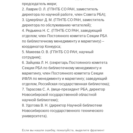
председатель жюри;
2. Лаврик О. Л. (ГПНТБ СО РАН, заместитель
директора по научной работе, член Совета РБА);
3. Цукерблат Д. М. (ГПНТБ СО РАН, заместитель
директора по обслуживанию читателей);
4. Редькина Н. С. (ГПНТБ СО РАН, заведующий
отделом; член Постоянного комитета Секции РБА
по библиотечному менеджменту и маркетингу) –
координатор Конкурса;
5. Макеева О. В. (ГПНТБ СО РАН, научный
сотрудник);
6. Зайцева Л. Н. (секретарь Постоянного комитета
Секции РБА по библиотечному менеджменту и
маркетингу, член Постоянного комитета Секции
ИФЛА по менеджменту и маркетингу; заведующий
отделом, Российская государственная библиотека);
7. Тарасова С. А. (вице-президент РБА, директор
Новосибирской государственной областной
научной библиотеки);
8. Удотова В. Н. (директор Научной библиотеки
Новосибирского государственного технического
университета).
Если вы нашли ошибку, пожалуйста, выделите фрагмент