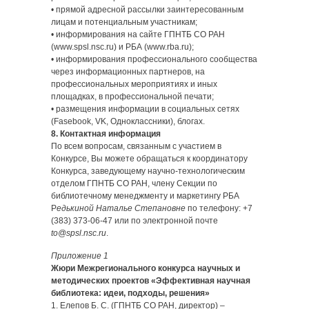
• прямой адресной рассылки заинтересованным
лицам и потенциальным участникам;
• информирования на сайте ГПНТБ СО РАН
(www.spsl.nsc.ru) и РБА (www.rba.ru);
• информирования профессионального сообщества
через информационных партнеров, на
профессиональных мероприятиях и иных
площадках, в профессиональной печати;
• размещения информации в социальных сетях
(Fasebook, VK, Одноклассники), блогах.
8. Контактная информация
По всем вопросам, связанным с участием в
Конкурсе, Вы можете обращаться к координатору
Конкурса, заведующему научно-технологическим
отделом ГПНТБ СО РАН, члену Секции по
библиотечному менеджменту и маркетингу РБА
Р
едькиной Наталье Степановне
по телефону: +7
(383) 373-06-47 или по электронной почте
to@spsl.nsc.ru
.
Приложение 1
Жюри Межрегионального конкурса научных и
методических проектов «Эффективная научная
библиотека: идеи, подходы, решения»
1. Елепов Б. С. (ГПНТБ СО РАН, директор) –