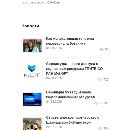
текста и нажмите
Ctrl+Enter
.
Новости
Как молекулярная генетика
перевернула ботанику
04.08.2026
96
Сервис удалённого доступа к
подписным ресурсам ГПНТБ СО
РАН MyLOFT
04.08.2026
737
Вебинары по зарубежным
информационным ресурсам!
04.08.2026
19701
Стратегическое партнерство с
Шанхайской библиотекой
28.07.2026
260