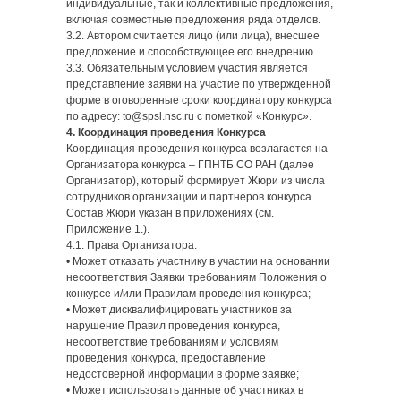
индивидуальные, так и коллективные предложения,
включая совместные предложения ряда отделов.
3.2. Автором считается лицо (или лица), внесшее
предложение и способствующее его внедрению.
3.3. Обязательным условием участия является
представление заявки на участие по утвержденной
форме в оговоренные сроки координатору конкурса
по адресу: to@spsl.nsc.ru с пометкой «Конкурс».
4. Координация проведения Конкурса
Координация проведения конкурса возлагается на
Организатора конкурса – ГПНТБ СО РАН (далее
Организатор), который формирует Жюри из числа
сотрудников организации и партнеров конкурса.
Состав Жюри указан в приложениях (см.
Приложение 1.).
4.1. Права Организатора:
• Может отказать участнику в участии на основании
несоответствия Заявки требованиям Положения о
конкурсе и/или Правилам проведения конкурса;
• Может дисквалифицировать участников за
нарушение Правил проведения конкурса,
несоответствие требованиям и условиям
проведения конкурса, предоставление
недостоверной информации в форме заявке;
• Может использовать данные об участниках в