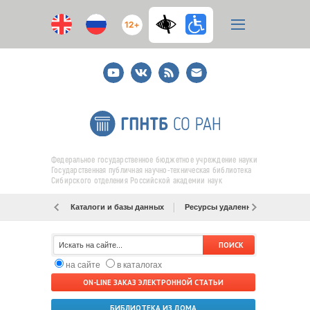
12+
Youtube
ВКонтакте
RSS
E-
mail
подписка
Федеральное государственное бюджетное учреждение науки
Государственная публичная научно-техническая библиотека
Сибирского отделения Российской академии наук
Каталоги и базы данных
Ресурсы удаленного доступа
на сайте
в каталогах
ON-LINE ЗАКАЗ ЭЛЕКТРОННОЙ СТАТЬИ
БИБЛИОТЕКА ИЗ ДОМА