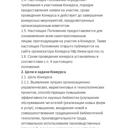
1.4. Настоящее Положение определяет
требования к участникам Конкурса, порядок
предоставления заявок на участие, сроки
проведения Конкурса и действует до завершения
конкурсных мероприятий, предусмотренных
организационным комитетом.
1.5. Настоящее Положение предоставляется для
ознакомления всем заинтересованным
лицам, претендующим на участие в Конкурсе. Также
настоящее Положение открыто публикуется на
сайте организатора Конкурса http://www.spsl.nsc.ru.
1.6. Сроки проведения конкурса установлены в
соответствии с п. 6 настоящего
положения.
2. Цели и задачи Конкурса
2.1.
Цели Конкурса
2.1.1. Выявление лучших организационно-
управленческих, маркетинговых и технологических
проектов, способствующих повышению
эффективности научных библиотек (улучшение
обслуживания читателей (реализации новых форм
и услуг), повышение, внедрения новой и
совершенствования традиционной библиотечной
технологии, производительности труда,
оптимальное использование производственных