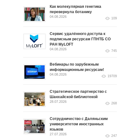
Как молекулярная генетика
перевернула ботанику
04.08.2026
109
Сервис удалённого доступа к
подписным ресурсам ГПНТБ СО
РАН MyLOFT
04.08.2026
745
Вебинары по зарубежным
информационным ресурсам!
04.08.2026
19709
Стратегическое партнерство с
Шанхайской библиотекой
28.07.2026
268
Сотрудничество с Даляньским
университетом иностранных
языков
27.07.2026
247