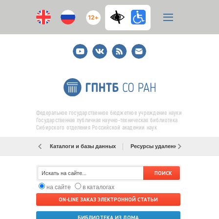
12+
Youtube
ВКонтакте
RSS
E-
mail
подписка
Федеральное государственное бюджетное учреждение науки
Государственная публичная научно-техническая библиотека
Сибирского отделения Российской академии наук
Каталоги и базы данных
Ресурсы удаленного доступа
на сайте
в каталогах
ON-LINE ЗАКАЗ ЭЛЕКТРОННОЙ СТАТЬИ
БИБЛИОТЕКА ИЗ ДОМА