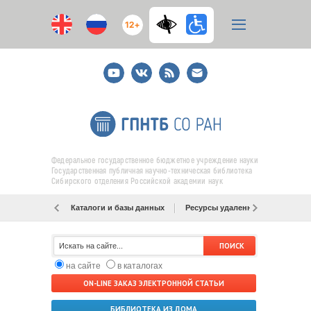
12+
Youtube
ВКонтакте
RSS
E-
mail
подписка
Федеральное государственное бюджетное учреждение науки
Государственная публичная научно-техническая библиотека
Сибирского отделения Российской академии наук
Каталоги и базы данных
Ресурсы удаленного доступа
на сайте
в каталогах
ON-LINE ЗАКАЗ ЭЛЕКТРОННОЙ СТАТЬИ
БИБЛИОТЕКА ИЗ ДОМА