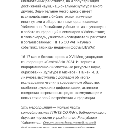
библиотечных работников, но и популяризация
достижений науки, национальных культур и много
другого. Значительное место здесь с имеет
взаимодействие с библиотеками, научными
институтами и общественными организациями
Узбекистана. Российские учёные активно участвуют
в работе конференций и семинаров в Узбекистане;
в свою очередь, узбекские исследователи работают
в организованных ГПНТБ СО РАН научных
событиях, таких как недавний форум LIBWAY.
16-17 мая в Джизаке прошла XVII Международная
конференция «Central Asia-2024: Интернет и
информационно-библиотечные ресурсы в науке,
образовании, культуре и бизнесе». На ней И. В.
Лизунова выступила с докладом об итогах
исследования чтения в современном обществе,
особенно в условиях цифровизации, активного
внедрения современных средств коммуникации и
новых технологий потребления информации.
Эти мероприятия — только часть
сотрудничества ГПНТБ СО РАН с библиотеками и
другими научными учреждениями Республики
Узбекистан.
Опыт исследователей нашей