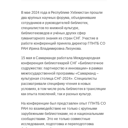
В мае 2024 года в Республике Узбекистан прошли
два крупных научных форума, объединившие
сотрудников и руководителей библиотек,
специалистов по книжной культуре,
библиотековедов и учёных других сфер
гуманитарного знания из стран СНГ. Участие в
работе конференций приняла директор ГПНТБ СО
РАН Ирина Владимировна Лизунова.
15 мая в Самарканде работала Международная
конференция библиотекарей СНГ «Библиотечное
содружество: партнерство и инновации» в рамках
межгосударственной программы «Самарканд –
культурная столица СНГ-2024». Специалисты
рассматривали специфику чтения в новых
условиях, в том числе роль библиотек в трансляции
как опыта поколений, так и разных культур.
На конференции был представлен опыт ГПНТБ СО
РАН по взаимодействию не только с крупными
зарубежными библиотеками, но и национальными
сообществами. Это не только совместные
исследования, подготовка и переподготовка