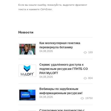
Если вы нашли ошибку, пожалуйста, выделите фрагмент
текста и нажмите
Ctrl+Enter
.
Новости
Как молекулярная генетика
перевернула ботанику
04.08.2026
169
Сервис удалённого доступа к
подписным ресурсам ГПНТБ СО
РАН MyLOFT
04.08.2026
804
Вебинары по зарубежным
информационным ресурсам!
04.08.2026
19750
Стратегическое партнерство с