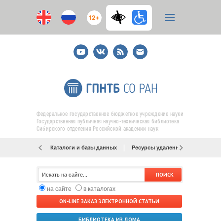
12+
Youtube
ВКонтакте
RSS
E-
mail
подписка
Федеральное государственное бюджетное учреждение науки
Государственная публичная научно-техническая библиотека
Сибирского отделения Российской академии наук
Каталоги и базы данных
Ресурсы удаленного доступа
на сайте
в каталогах
ON-LINE ЗАКАЗ ЭЛЕКТРОННОЙ СТАТЬИ
БИБЛИОТЕКА ИЗ ДОМА