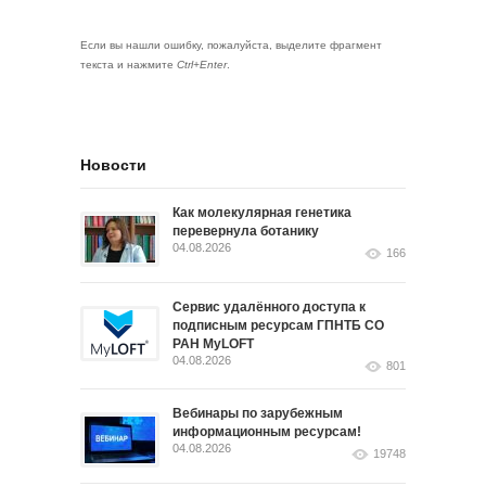
Если вы нашли ошибку, пожалуйста, выделите фрагмент
текста и нажмите
Ctrl+Enter
.
Новости
Как молекулярная генетика
перевернула ботанику
04.08.2026
166
Сервис удалённого доступа к
подписным ресурсам ГПНТБ СО
РАН MyLOFT
04.08.2026
801
Вебинары по зарубежным
информационным ресурсам!
04.08.2026
19748