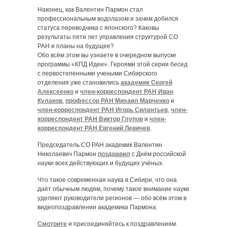
Наконец, как Валентин Пармон стал
профессиональным водолазом и зачем добился
статуса переводчика с японского? Каковы
результаты пяти лет управления структурой СО
РАН и планы на будущее?
Обо всём этом вы узнаете в очередном выпуске
программы «КПД Идеи». Героями этой серии бесед
с первостепенными учеными Сибирского
отделения уже становились
академик Сергей
Алексеенко
и
член-корреспондент РАН Иван
Кулаков
,
профессор РАН Михаил Марченко
и
член-корреспондент РАН Игорь Силантьев
,
член-
корреспондент РАН Виктор Глупов
и
член-
корреспондент РАН Евгений Левичев
.
Председатель СО РАН академик Валентин
Николаевич Пармон
поздравил
с Днём российской
науки всех действующих и будущих учёных.
Что такое современная наука в Сибири, что она
даёт обычным людям, почему такое внимание науке
уделяют руководители регионов — обо всём этом в
видеопоздравлении академика Пармона.
Смотрите
и присоединяйтесь к поздравлениям.