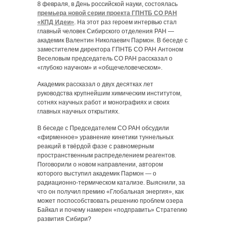
8 февраля, в День российской науки, состоялась
премьера новой серии проекта ГПНТБ СО РАН
«КПД Идеи»
. На этот раз героем интервью стал
главный человек Сибирского отделения РАН —
академик Валентин Николаевич Пармон. В беседе с
заместителем директора ГПНТБ СО РАН Антоном
Веселовым председатель СО РАН рассказал о
«глубоко научном» и «общечеловеческом».
Академик рассказал о двух десятках лет
руководства крупнейшим химическим институтом,
сотнях научных работ и монографиях и своих
главных научных открытиях.
В беседе с Председателем СО РАН обсудили
«фирменное» уравнение кинетики туннельных
реакций в твёрдой фазе с равномерным
пространственным распределением реагентов.
Поговорили о новом направлении, автором
которого выступил академик Пармон — о
радиационно-термическом катализе. Выяснили, за
что он получил премию «Глобальная энергия», как
может поспособствовать решению проблем озера
Байкал и почему намерен «подправить» Стратегию
развития Сибири?