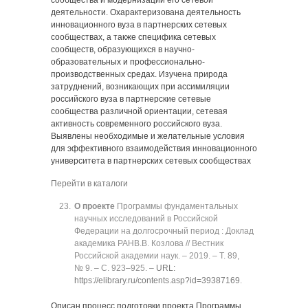
сообщества и модернизации его сетевой
деятельности. Охарактеризована деятельность
инновационного вуза в партнерских сетевых
сообществах, а также специфика сетевых
сообществ, образующихся в научно-
образовательных и профессионально-
производственных средах. Изучена природа
затруднений, возникающих при ассимиляции
российского вуза в партнерские сетевые
сообщества различной ориентации, сетевая
активность современного российского вуза.
Выявлены необходимые и желательные условия
для эффективного взаимодействия инновационного
университета в партнерских сетевых сообществах
Перейти в каталоги
О проекте
Программы фундаментальных
научных исследований в Российской
Федерации на долгосрочный период : Доклад
академика РАНВ.В. Козлова // Вестник
Российской академии наук. ‒ 2019. ‒ Т. 89,
№ 9. ‒ C. 923‒925. ‒
URL:
https://elibrary.ru/contents.asp?id=39387169
.
Описан процесс подготовки проекта Программы