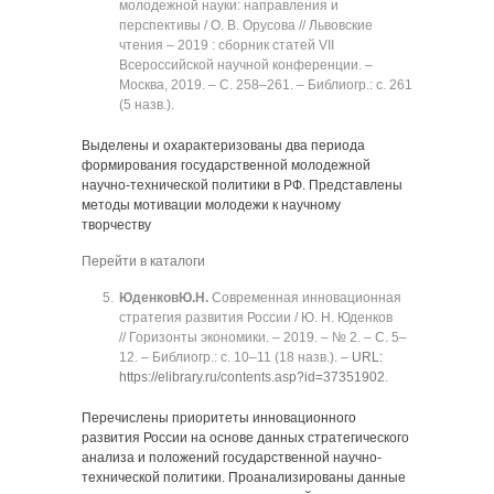
молодежной науки: направления и
перспективы / О. В. Орусова // Львовские
чтения ‒ 2019 : сборник статей VII
Всероссийской научной конференции. ‒
Москва, 2019. ‒ C. 258‒261. ‒ Библиогр.: с. 261
(5 назв.).
Выделены и охарактеризованы два периода
формирования государственной молодежной
научно-технической политики в РФ. Представлены
методы мотивации молодежи к научному
творчеству
Перейти в каталоги
Юденков
Ю.Н.
Современная инновационная
стратегия развития России / Ю. Н. Юденков
// Горизонты экономики. ‒ 2019. ‒ № 2. ‒ C. 5‒
12. ‒ Библиогр.: с. 10‒11 (18 назв.). ‒
URL:
https://elibrary.ru/contents.asp?id=37351902
.
Перечислены приоритеты инновационного
развития России на основе данных стратегического
анализа и положений государственной научно-
технической политики. Проанализированы данные