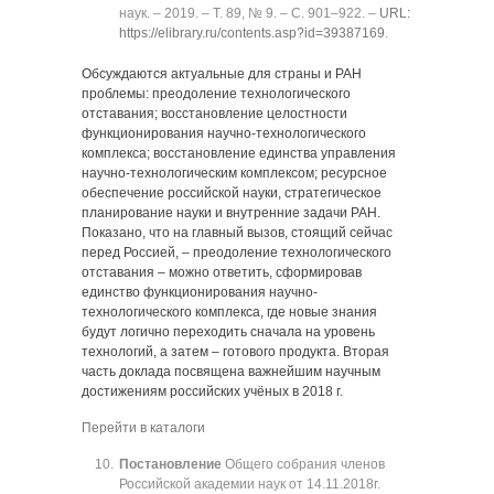
наук. ‒ 2019. ‒ Т. 89, № 9. ‒ C. 901‒922. ‒
URL:
https://elibrary.ru/contents.asp?id=39387169
.
Обсуждаются актуальные для страны и РАН
проблемы: преодоление технологического
отставания; восстановление целостности
функционирования научно-технологического
комплекса; восстановление единства управления
научно-технологическим комплексом; ресурсное
обеспечение российской науки, стратегическое
планирование науки и внутренние задачи РАН.
Показано, что на главный вызов, стоящий сейчас
перед Россией, ‒ преодоление технологического
отставания ‒ можно ответить, сформировав
единство функционирования научно-
технологического комплекса, где новые знания
будут логично переходить сначала на уровень
технологий, а затем ‒ готового продукта. Вторая
часть доклада посвящена важнейшим научным
достижениям российских учёных в 2018 г.
Перейти в каталоги
Постановление
Общего собрания членов
Российской академии наук от 14.11.2018г.