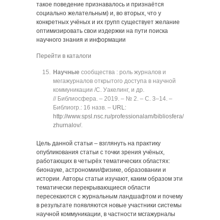
такое поведение признавалось и признаётся
социально желательным) и, во вторых, что у
конкретных учёных и их групп существует желание
оптимизировать свои издержки на пути поиска
научного знания и информации
Перейти в каталоги
Научные
сообщества : роль журналов и
мегажурналов открытого доступа в научной
коммуникации /С. Уакелинг, и др.
// Библиосфера. ‒ 2019. ‒ № 2. ‒ C. 3‒14. ‒
Библиогр.: 16 назв. ‒
URL:
http://www.spsl.nsc.ru/professionalam/bibliosfera/soderzhanie-
zhurnalov/
.
Цель данной статьи ‒ взглянуть на практику
опубликования статьи с точки зрения учёных,
работающих в четырёх тематических областях:
бионауке, астрономии/физике, образовании и
истории. Авторы статьи изучают, каким образом эти
тематически перекрывающиеся области
пересекаются с журнальным ландшафтом и почему
в результате появляются новые участники системы
научной коммуникации, в частности мсгажурналы