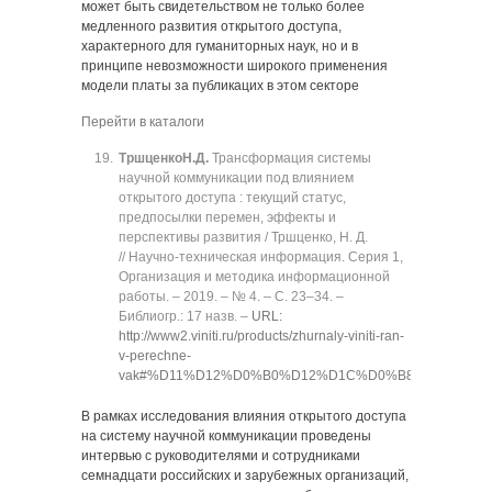
может быть свидетельством не только более
медленного развития открытого доступа,
характерного для гуманиторных наук, но и в
принципе невозможности широкого применения
модели платы за публикацих в этом секторе
Перейти в каталоги
Тршценко
Н.Д.
Трансформация системы
научной коммуникации под влиянием
открытого доступа : текущий статус,
предпосылки перемен, эффекты и
перспективы развития / Тршценко, Н. Д.
// Научно-техническая информация. Серия 1,
Организация и методика информационной
работы. ‒ 2019. ‒ № 4. ‒ C. 23‒34. ‒
Библиогр.: 17 назв. ‒
URL:
http://www2.viniti.ru/products/zhurnaly-viniti-ran-
v-perechne-
vak#%D11%D12%D0%B0%D12%D1C%D0%B8
.
В рамках исследования влияния открытого доступа
на систему научной коммуникации проведены
интервью с руководителями и сотрудниками
семнадцати российских и зарубежных организаций,