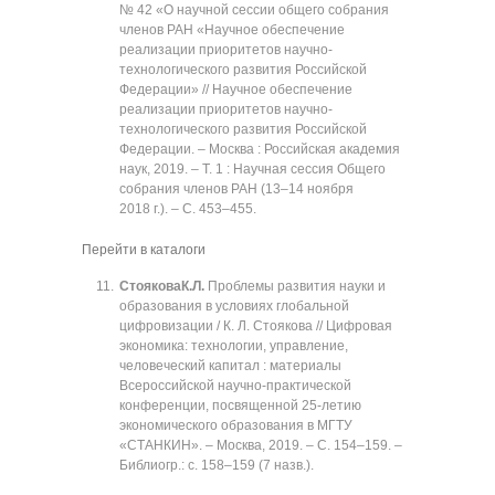
№ 42 «О научной сессии общего собрания
членов РАН «Научное обеспечение
реализации приоритетов научно-
технологического развития Российской
Федерации» // Научное обеспечение
реализации приоритетов научно-
технологического развития Российской
Федерации. ‒ Москва : Российская академия
наук, 2019. ‒ Т. 1 : Научная сессия Общего
собрания членов РАН (13‒14 ноября
2018 г.). ‒ C. 453‒455.
Перейти в каталоги
Стоякова
К.Л.
Проблемы развития науки и
образования в условиях глобальной
цифровизации / К. Л. Стоякова // Цифровая
экономика: технологии, управление,
человеческий капитал : материалы
Всероссийской научно-практической
конференции, посвященной 25-летию
экономического образования в МГТУ
«СТАНКИН». ‒ Москва, 2019. ‒ C. 154‒159. ‒
Библиогр.: с. 158‒159 (7 назв.).