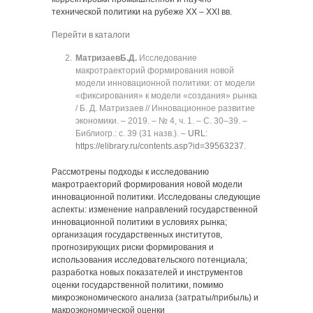
технической политики на рубеже XX ‒ XXI вв.
Перейти в каталоги
Матризаев
Б.Д.
Исследование
макротраекторий формирования новой
модели инновационной политики: от модели
«фиксирования» к модели «создания» рынка
/ Б. Д. Матризаев // Инновационное развитие
экономики. ‒ 2019. ‒ № 4, ч. 1. ‒ C. 30‒39. ‒
Библиогр.: с. 39 (31 назв.). ‒
URL:
https://elibrary.ru/contents.asp?id=39563237
.
Рассмотрены подходы к исследованию
макротраекторий формирования новой модели
инновационной политики. Исследованы следующие
аспекты: изменение направлений государственной
инновационной политики в условиях рынка;
организация государственных институтов,
прогнозирующих риски формирования и
использования исследовательского потенциала;
разработка новых показателей и инструментов
оценки государственной политики, помимо
микроэкономического анализа (затраты/прибыль) и
макроэкономической оценки