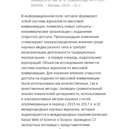
университет им. М. В. Ломоносова; АР-П-19‒
006566. ‒ Москва, 2019. ‒ 31 с.
В информационном поле, которое формирует
собой система журналов по массовой
коммуникации, появились новые субъекты –
некоммерческие организации с изданиями
открытого доступа. Произошедшие изменения
стимулируют перераспределение влияния среди
научных медиа разного типа и требуют
реорганизации деятельности традиционных
игроков рынка – в первую очередь, издательских
корпораций. Объектом исследования является
система научных журналов по массовой
коммуникации. Для изучения влияния открытого
доступа на издания по массовой коммуникации
были использованы как количественные, так и
качественные методы: проведен сравнительный
анализ показателей цитируемости, использования
и альтернативных метрик научных статей,
опубликованных в период с 2015 по 2017 гг. в 32
международных научных журналах, которые
индексируются в международных наукометрических
базах Web of Science и Scopus; проведено 17
экспертных интервью с представителями