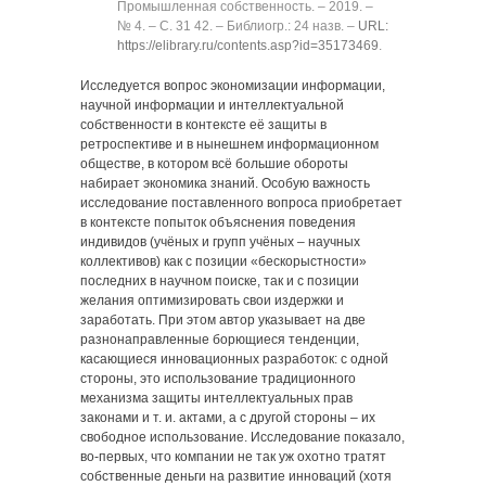
Промышленная собственность. ‒ 2019. ‒
№ 4. ‒ C. 31 42. ‒ Библиогр.: 24 назв. ‒
URL:
https://elibrary.ru/contents.asp?id=35173469
.
Исследуется вопрос экономизации информации,
научной информации и интеллектуальной
собственности в контексте её защиты в
ретроспективе и в нынешнем информационном
обществе, в котором всё большие обороты
набирает экономика знаний. Особую важность
исследование поставленного вопроса приобретает
в контексте попыток объяснения поведения
индивидов (учёных и групп учёных ‒ научных
коллективов) как с позиции «бескорыстности»
последних в научном поиске, так и с позиции
желания оптимизировать свои издержки и
заработать. При этом автор указывает на две
разнонаправленные борющиеся тенденции,
касающиеся инновационных разработок: с одной
стороны, это использование традиционного
механизма защиты интеллектуальных прав
законами и т. и. актами, а с другой стороны ‒ их
свободное использование. Исследование показало,
во-первых, что компании не так уж охотно тратят
собственные деньги на развитие инноваций (хотя