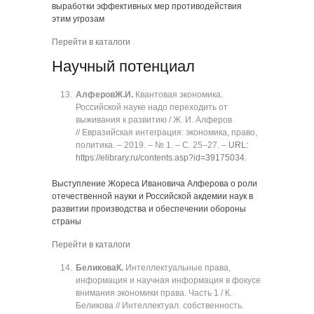
выработки эффективных мер противодействия
этим угрозам
Перейти в каталоги
Научный потенциал
Алферов
Ж.И.
Квантовая экономика.
Российской науке надо переходить от
выживания к развитию / Ж. И. Алферов
// Евразийская интеграция: экономика, право,
политика. ‒ 2019. ‒ № 1. ‒ C. 25‒27. ‒
URL:
https://elibrary.ru/contents.asp?id=39175034
.
Выступление Жореса Ивановича Алферова о роли
отечественной науки и Российской акдемии наук в
развитии производства и обеспечении обороны
страны
Перейти в каталоги
Беликова
К.
Интеллектуальные права,
информация и научная информация в фокусе
внимания экономики права. Часть 1 / К.
Беликова // Интеллектуал. собственность.