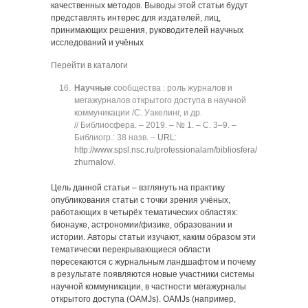
качественных методов. Выводы этой статьи будут
представлять интерес для издателей, лиц,
принимающих решения, руководителей научных
исследований и учёных
Перейти в каталоги
Научные
сообщества : роль журналов и
мегажурналов открытого доступа в научной
коммуникации /С. Уакелинг, и др.
// Библиосфера. ‒ 2019. ‒ № 1. ‒ C. 3‒9. ‒
Библиогр.: 38 назв. ‒
URL:
http://www.spsl.nsc.ru/professionalam/bibliosfera/soderzhanie-
zhurnalov/
.
Цель данной статьи ‒ взглянуть на практику
опубликования статьи с точки зрения учёных,
работающих в четырёх тематических областях:
бионауке, астрономии/физике, образовании и
истории. Авторы статьи изучают, каким образом эти
тематически перекрывающиеся области
пересекаются с журнальным ландшафтом и почему
в результате появляются новые участники системы
научной коммуникации, в частности мегажурналы
открытого доступа (OAMJs). OAMJs (например,