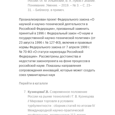
России / И. М. Ильинский, В. А. Луков // Знание.
Понимание. Умение. ‒ 2019. ‒ № 3. ‒ C. 23‒
31. ‒ Библиогр. в примеч.
Проанализирован проект Федерального закона «О
научной и научно-технической деятельности в
Российской Федерации», призванный заменить
принятый в 1996 г. Федеральный закон «О науке и
государственной научно-технической политике» (от
23 августа 1996 г. № 127-ФЗ), включив и правовые
нормы Федерального закона от 7 апреля 1999 г.
№ 70-ФЗ «О статусе наукограда Российской
Федерации». Рассмотрены достоинства и
недостатки законопроекта на фоне процессов в
российской науке. Показаны направления
сопровождения инноваций, которые может создать
союз гуманитарных наук
Перейти в каталоги
Кузнецова
Г.В.
Современное положение
России на рынке технологий / Г. В. Кузнецова
// Мировая торговля в условиях
турбулентности : сборник статей по итогам IV
Международной научно-практической