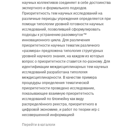
научных коллективов соединяет в себе достоинства
экспертного и формального подходов.
Приоритетность тем научных исследований на
различные периоды упреждения определяется при
помощи типологии уровней готовности научных
исследований, позволившей сформулировать
подходы к устранению разомкнутое™
инновационного цикла. Для различения
приоритетности научных тематик различного
«размера» предложена типология структурных
уровней научного знания, на каждом из которых
вопрос о приоритетности ставится по-разному. Для
идентификации междисциплинарных тем научных
исследований разработана типология
междисциплинарности. В качестве примера
процедуры определения тематической
приоритетности проведено исследование,
показывающее взаимную приоритетность
исследований по блокчейну как виду
распределённого реестра, приоритетного в
цифровой экономике, и работ по теории игр с
несовершенной информацией
Перейти в каталоги