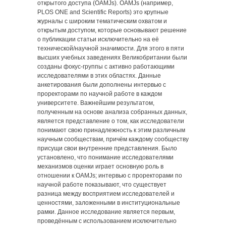
открытого доступа (OAMJs). OAMJs (например,
PLOS ONE and Scientific Reports) это крупные
журналы с широким тематическим охватом и
открытым доступом, которые основывают решение
о публикации статьи исключительно на её
технической/научной значимости. Для этого в пяти
высших учебных заведениях Великобритании были
созданы фокус-группы с активно работающими
исследователями в этих областях. Данные
анкетирования были дополнены интервью с
проректорами по научной работе в каждом
университете. Важнейшим результатом,
полученным на основе анализа собранных данных,
является представление о том, как исследователи
понимают свою принадлежность к этим различным
научным сообществам, причём каждому сообществу
присущи свои внутренние представления. Было
установлено, что понимание исследователями
механизмов оценки играет основную роль в
отношении к OAMJs; интервью с проректорами по
научной работе показывают, что существует
разница между восприятием исследователей и
ценностями, заложенными в институциональные
рамки. Данное исследование является первым,
проведённым с использованием исключительно