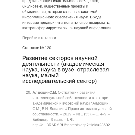
представляющих издательское сообщество,
библиотеки, общественные проекты и
объединения, которые связаны с системой
информационного обеспечения науки. В ходе
интервью предприняты попытки спрогнозировать,
как трансформируется рынок научной информации
Перейти в каталоги
См. также № 120
Развитие секторов научной
деятельности (академическая
наука, наука в вузе, отраслевая
наука, малый
исследовательский сектор)
Алдошин
С.М.
О стратегии развития
интеллектуальной собственности в секторе
академической и вузовской науки / Алдошин,
С.М., B.Н. Лопатин // Право интеллектуальной
собственности. ‒ 2019. ‒ № 1 (55). ‒ C. 4‒9. ‒
Библиогр.: 9 назв. ‒
URL:
http://eLIBRARY.RU/contents.asp?titleid=28602
.