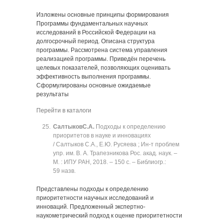
Изложены основные принципы формирования
Программы фундаментальных научных
исследований в Российской Федерации на
долгосрочный период. Описана структура
программы. Рассмотрена система управления
реализацией программы. Приведён перечень
целевых показателей, позволяющих оценивать
эффективность выполнения программы.
Сформулированы основные ожидаемые
результаты
Перейти в каталоги
Салтыков
С.А.
Подходы к определению
приоритетов в науке и инновациях
/ Салтыков С.А., Е.Ю. Русяева ; Ин‑т проблем
упр. им. В. А. Трапезникова Рос. акад. наук. ‒
М. : ИПУ РАН, 2018. ‒ 150 с. ‒ Библиогр.:
59 назв.
Представлены подходы к определению
приоритетности научных исследований и
инноваций. Предложенный экспертно-
наукометрический подход к оценке приоритетности