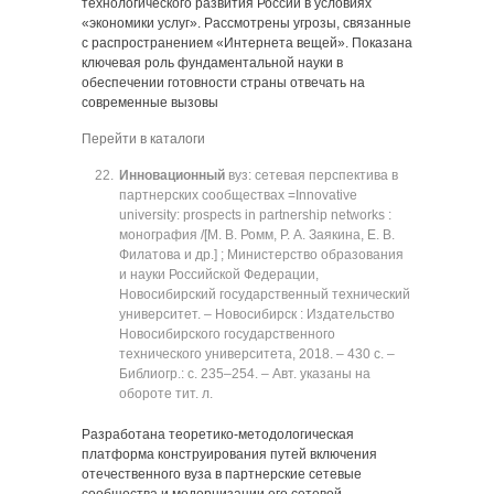
технологического развития России в условиях
«экономики услуг». Рассмотрены угрозы, связанные
с распространением «Интернета вещей». Показана
ключевая роль фундаментальной науки в
обеспечении готовности страны отвечать на
современные вызовы
Перейти в каталоги
Инновационный
вуз: сетевая перспектива в
партнерских сообществах =Innovative
university: prospects in partnership networks :
монография /[М. В. Ромм, Р. А. Заякина, Е. В.
Филатова и др.] ; Министерство образования
и науки Российской Федерации,
Новосибирский государственный технический
университет. ‒ Новосибирск : Издательство
Новосибирского государственного
технического университета, 2018. ‒ 430 с. ‒
Библиогр.: с. 235‒254. ‒ Авт. указаны на
обороте тит. л.
Разработана теоретико-методологическая
платформа конструирования путей включения
отечественного вуза в партнерские сетевые