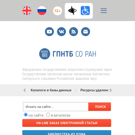
12+
Youtube
ВКонтакте
RSS
E-
mail
подписка
Федеральное государственное бюджетное учреждение науки
Государственная публичная научно-техническая библиотека
Сибирского отделения Российской академии наук
Каталоги и базы данных
Ресурсы удаленного доступа
на сайте
в каталогах
ON-LINE ЗАКАЗ ЭЛЕКТРОННОЙ СТАТЬИ
БИБЛИОТЕКА ИЗ ДОМА