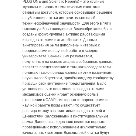
PLOS ONE and Scientific Reports) ‒ это крупные
журналы с широким тематическим охватом и
открытым доступом, которые основывают решение
о публикации статьи исключительно на сё
технической/научной значимости, Для этого в пяти
высших учебных заведениях Великобритании были
созданы фокус-группы с активно работающими
исследователями в этих областях. Данные
анкетирования были дополнены интервью с
проректорами по научной работе в каждом
университете. Важнейшим результатом,
полученным на основе анализа собранных данных,
является представление о том, как исследователи
понимают свою принадлежность к этим различным
научным сообществам, причём каждому сообществу
присущи свои внутренние представления. Было
установлено, что понимание исследователями
механизмов оценки играет основную роль в
отношении к OAMJs; интервью с проректорами по
научной работе показывают, что существует
разница между восприятием исследователей и
ценностями, заложенными в институциональные
рамки. Данное исследование является первым,
проведённым с использованием исключительно
качественных методов. Выводы этой статьи будут