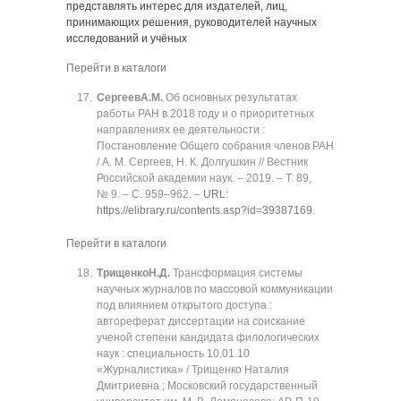
представлять интерес для издателей, лиц,
принимающих решения, руководителей научных
исследований и учёных
Перейти в каталоги
Сергеев
А.М.
Об основных результатах
работы РАН в 2018 году и о приоритетных
направлениях ее деятельности :
Постановление Общего собрания членов РАН
/ А. М. Сергеев, Н. К. Долгушкин // Вестник
Российской академии наук. ‒ 2019. ‒ Т. 89,
№ 9. ‒ C. 959‒962. ‒
URL:
https://elibrary.ru/contents.asp?id=39387169
.
Перейти в каталоги
Трищенко
Н.Д.
Трансформация системы
научных журналов по массовой коммуникации
под влиянием открытого доступа :
автореферат диссертации на соискание
ученой степени кандидата филологических
наук : специальность 10.01.10
«Журналистика» / Трищенко Наталия
Дмитриевна ; Московский государственный