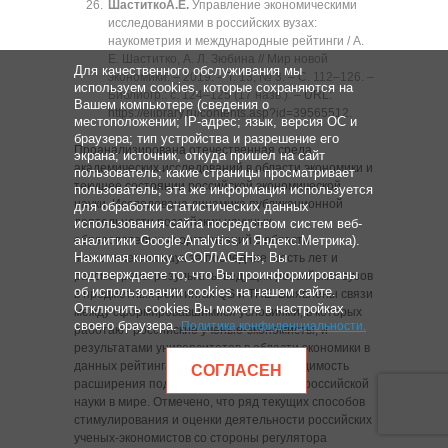
Шаститко
А.Е.
Управление экономическими
исследованиями в российских вузах:
наукометрия и международные рейтинги / А.
Е. Шаститко, А. Л. Зюбина // Мир новой
Для качественного обслуживания мы
экономики. ‒ 2019. ‒ Т. 13, № 3. ‒ C. 112‒126. ‒
используем cookies, которые сохраняются на
Библиогр.: с. 124‒125 (17 назв.). ‒
URL:
Вашем компьютере (сведения о
https://elibrary.ru/contents.asp?id=39565512
.
местоположении; IP-адрес; язык, версия ОС и
браузера; тип устройства и разрешение его
Проанализирована отечественная среда
экрана; источник, откуда пришел на сайт
академических исследований в области экономики и
пользователь; какие страницы просматривает
текущее состоянии российской экономической
пользователь; эта же информация используется
науки. Исследована динамика публикационной
для обработки статистических данных
деятельности российских научных
использования сайта посредством систем веб-
образовательных организаций в области
аналитики Google Analytics и Яндекс.Метрика).
Нажимая кнопку «СОГЛАСЕН», Вы
экономических наук за последние шесть лет и
подтверждаете то, что Вы проинформированы
рассмотрены результаты ведущих российских вузов
об использовании cookies на нашем сайте.
в предметных рейтингах QS и THE. Выявлены связи
Отключить cookies Вы можете в настройках
между сформировавшимися условиями, в которых
своего браузера.
Политика конфиденциальности
.
работают российские ученые-экономисты, и
результатами университетов в области экономики в
данных рейтингах. Подчеркнута необходимость
СОГЛАСЕН
расширения подхода для продвижения российской
науки в мире. Отмечено, что ряд текущих способов
стимулирования и оценки деятельности российских
ученых-экономистов со стороны регулятора