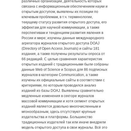
различных организаций, деятельность которых
связана с информационным обеспечением науки и
открытым доступом, выявлены их позиции по
ключевым проблемам, в т.ч. терминологии,
текущему статусу развития открытого доступа, его
эффектам для научной коммуникации, а также
перспективам и тенденциям развития явления в
России и мире; изучены данные международного
агрегатора журналов открытого доступа DOAJ
(Directory of Open Access Journals) и сайты 181
издания, а также получены результаты опроса от
66 редакций. С целью сравнения характеристик
открытых изданий с традиционными были собраны
данные Web of Science и Scopus для 86 подписных
журналов в категории Communication, а также
изучены их официальные сайты в соответствии с
критериями, по которым проводился анализ
изданий из базы DOAJ. Выявлены сравнительно
медленные изменения в секторе журналов
массовой коммуникации и хотя сегмент открытых
изданий является довольно многочисленным и
мгонообразным, здесь отсутствуют крупные
издательства и платформы. Большинство
традиционных издателей так или иначе внедрили
модель открытого доступа в свои журналы. Всё это