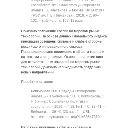
конференции : посвящается 112-летию
Российского экономического университета
имени Г. В. Плеханова. ‒ Москва : ФГБОУ ВО
«РЭУ им. Г. В. Плеханова», 2018. ‒ C. 96‒
102. ‒ Библиогр.: с. 102 (11 назв.).
Показано положение России на мировом рынке
технологий. На основе данных Глобального индекса
инноваций освещены сильные и слабые стороны
российского инновационного сектора.
Проанализировано положение в области торговли
патентами и лицензиями. Отмечено наличие ниш
для отечественных компаний на мировом рынке
технологий. Доказана необходимость поддержки
новых направлений
Перейти в каталоги
Локтионова
Ю.Н.
Подходы к измерению
инноваций в экономике / Ю. Н. Локтионова, О.
Н. Янина // Социальная политика и
социология. ‒ 2019. ‒ Т. 18, № 1. ‒ C. 32‒41. ‒
Библиогр.: с. 39‒41 (23 назв.). ‒
URL:
https://elibrary.ru/contents.asp?id=38547360
.
Изложены проблемы в сфере инноваций в