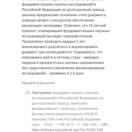
фундаментальных научных исследований в
Российской Федерации на долгосрочный период,
указаны юридические основания этого документа,
освещен вопрос о ресурсном обеспечении
реализации программы. Отмечено, что 15-летний
горизонт планирования фундаментальных научных
исследований выглядит нереалистичным.
Предложено проводить каждые 5 лет
анализировать результаты и корректировать
документ при необходимости. Подчеркнуто, что
невозможно войти в пятёрку стран ‒ мировых
лидеров в приоритетных научных направлениях
без существенного увеличения финансирования
исследований ‒ примерно в 2,5 раза
Перейти в каталоги
Программа
фундаментальных научных
исследований в Российской Федерации на
долгосрочный период: принципы
формирования, структура, управление :
Доклад члена-корреспондента РАНВ.В.
Иванова // Вестник Российской академии
наук. ‒ 2019. ‒ Т. 89, № 9. ‒ C. 926‒928. ‒
URL:
https://elibrary.ru/contents.asp?id=39387169
.