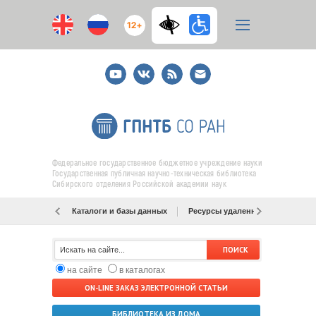
12+
Youtube
ВКонтакте
RSS
E-
mail
подписка
Федеральное государственное бюджетное учреждение науки
Государственная публичная научно-техническая библиотека
Сибирского отделения Российской академии наук
Каталоги и базы данных
Ресурсы удаленного доступа
на сайте
в каталогах
ON-LINE ЗАКАЗ ЭЛЕКТРОННОЙ СТАТЬИ
БИБЛИОТЕКА ИЗ ДОМА