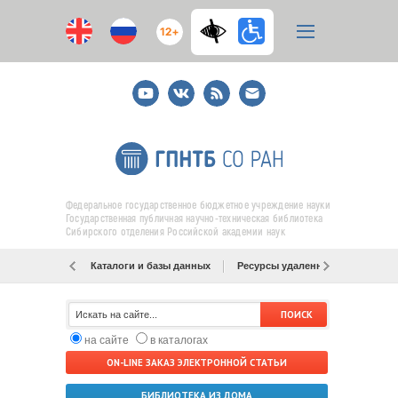
12+
Youtube
ВКонтакте
RSS
E-
mail
подписка
Федеральное государственное бюджетное учреждение науки
Государственная публичная научно-техническая библиотека
Сибирского отделения Российской академии наук
Каталоги и базы данных
Ресурсы удаленного доступа
на сайте
в каталогах
ON-LINE ЗАКАЗ ЭЛЕКТРОННОЙ СТАТЬИ
БИБЛИОТЕКА ИЗ ДОМА