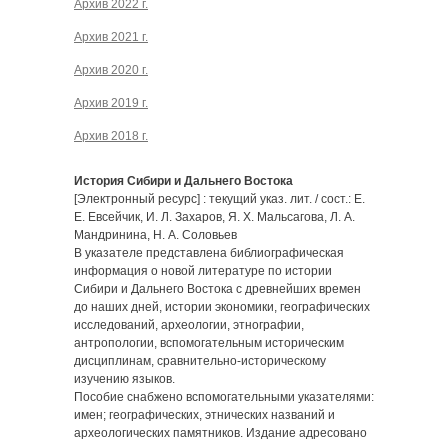
Архив 2022 г.
Архив 2021 г.
Архив 2020 г.
Архив 2019 г.
Архив 2018 г.
История Сибири и Дальнего Востока
[Электронный ресурс] : текущий указ. лит. / сост.: Е.
Е. Евсейчик, И. Л. Захаров, Я. Х. Мальсагова, Л. А.
Мандринина, Н. А. Соловьев
В указателе представлена библиографическая
информация о новой литературе по истории
Сибири и Дальнего Востока с древнейших времен
до наших дней, истории экономики, географических
исследований, археологии, этнографии,
антропологии, вспомогательным историческим
дисциплинам, сравнительно-историческому
изучению языков.
Пособие снабжено вспомогательными указателями:
имен; географических, этнических названий и
археологических памятников. Издание адресовано