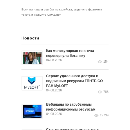
Если вы нашли ошибку, пожалуйста, выделите фрагмент
текста и нажмите
Ctrl+Enter
.
Новости
Как молекулярная генетика
перевернула ботанику
04.08.2026
154
Сервис удалённого доступа к
подписным ресурсам ГПНТБ СО
РАН MyLOFT
04.08.2026
788
Вебинары по зарубежным
информационным ресурсам!
04.08.2026
19739
Стратегическое партнерство с