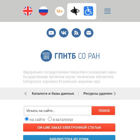
12+
Youtube
ВКонтакте
RSS
E-
mail
подписка
Федеральное государственное бюджетное учреждение науки
Государственная публичная научно-техническая библиотека
Сибирского отделения Российской академии наук
Каталоги и базы данных
Ресурсы удаленного доступа
на сайте
в каталогах
ON-LINE ЗАКАЗ ЭЛЕКТРОННОЙ СТАТЬИ
БИБЛИОТЕКА ИЗ ДОМА