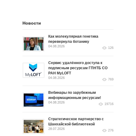
Новости
Как молекулярная генетика
перевернула ботанику
04.08.2026
126
Сервис удалённого доступа к
подписным ресурсам ГПНТБ СО
РАН MyLOFT
04.08.2026
769
Вебинары по зарубежным
информационным ресурсам!
04.08.2026
19716
Стратегическое партнерство с
Шанхайской библиотекой
28.07.2026
276