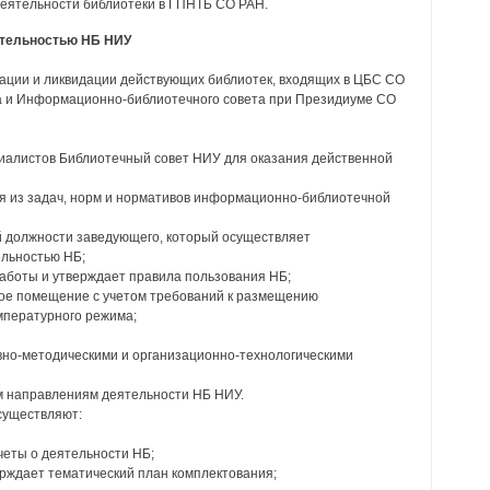
деятельности библиотеки в ГПНТБ СО РАН.
еятельностью НБ НИУ
зации и ликвидации действующих библиотек, входящих в ЦБС СО
а и Информационно-библиотечного совета при Президиуме СО
циалистов Библиотечный совет НИУ для оказания действенной
дя из задач, норм и нормативов информационно-библиотечной
й должности заведующего, который осуществляет
ельностью НБ;
работы и утверждает правила пользования НБ;
ое помещение с учетом требований к размещению
емпературного режима;
вно-методическими и организационно-технологическими
м направлениям деятельности НБ НИУ.
существляют:
четы о деятельности НБ;
ерждает тематический план комплектования;