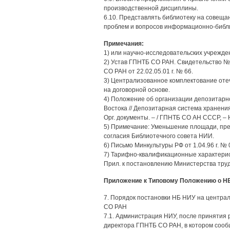
производственной дисциплины.
6.10. Представлять библиотеку на совещ
проблем и вопросов информационно-библ
Примечания:
1) или научно-исследовательских учрежде
2) Устав ГПНТБ СО РАН. Свидетельство № 
СО РАН от 22.02.05.01 г. № 66.
3) Централизованное комплектование от
на договорной основе.
4) Положение об организации депозитарн
Востока // Депозитарная система хранени
Орг. документы. – / ГПНТБ СО АН СССР, – Н
5) Примечание: Уменьшение площади, пре
согласия Библиотечного совета НИИ.
6) Письмо Минкультуры РФ от 1.04.96 г. № 
7) Тарифно-квалификационные характерис
Прил. к постановлению Министерства труда
Приложение к Типовому Положению о Н
7. Порядок постановки НБ НИУ на центра
СО РАН
7.1. Администрация НИУ, после принятия 
директора ГПНТБ СО РАН, в котором сооб