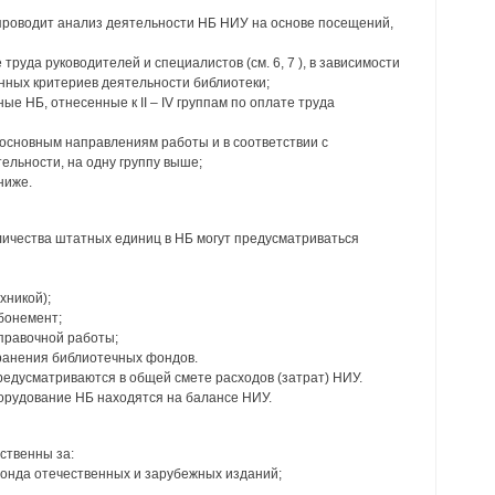
проводит анализ деятельности НБ НИУ на основе посещений,
труда руководителей и специалистов (см. 6, 7 ), в зависимости
нных критериев деятельности библиотеки;
е НБ, отнесенные к II – IV группам по оплате труда
 основным направлениям работы и в соответствии с
ельности, на одну группу выше;
ниже.
оличества штатных единиц в НБ могут предусматриваться
хникой);
бонемент;
правочной работы;
хранения библиотечных фондов.
редусматриваются в общей смете расходов (затрат) НИУ.
орудование НБ находятся на балансе НИУ.
ственны за:
онда отечественных и зарубежных изданий;