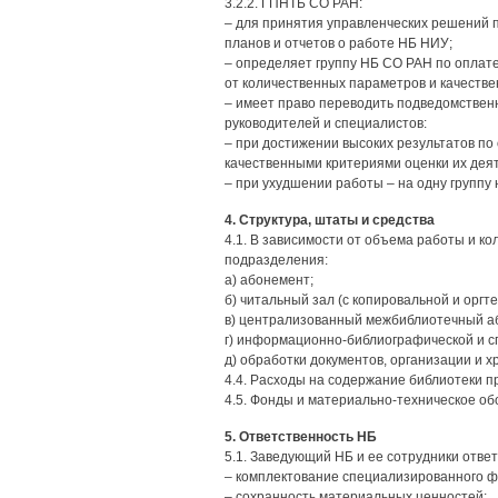
3.2.2. ГПНТБ СО РАН:
– для принятия управленческих решений 
планов и отчетов о работе НБ НИУ;
– определяет группу НБ СО РАН по оплате 
от количественных параметров и качестве
– имеет право переводить подведомственны
руководителей и специалистов:
– при достижении высоких результатов по
качественными критериями оценки их деят
– при ухудшении работы – на одну группу 
4. Структура, штаты и средства
4.1. В зависимости от объема работы и к
подразделения:
а) абонемент;
б) читальный зал (с копировальной и оргте
в) централизованный межбиблиотечный а
г) информационно-библиографической и с
д) обработки документов, организации и 
4.4. Расходы на содержание библиотеки п
4.5. Фонды и материально-техническое об
5. Ответственность НБ
5.1. Заведующий НБ и ее сотрудники ответ
– комплектование специализированного ф
– сохранность материальных ценностей;