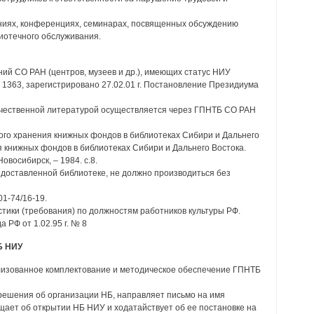
аниях, конференциях, семинарах, посвященных обсуждению
иотечного обслуживания.
ний СО РАН (центров, музеев и др.), имеющих статус НИУ
1363, зарегистрировано 27.02.01 г. Постановление Президиума
ечественной литературой осуществляется через ГПНТБ СО РАН
ого хранения книжных фондов в библиотеках Сибири и Дальнего
я книжных фондов в библиотеках Сибири и Дальнего Востока.
овосибирск, – 1984. с.8.
доставленной библиотеке, не должно производиться без
01-74/16-19.
тики (требования) по должностям работников культуры РФ.
 РФ от 1.02.95 г. № 8
Б НИУ
лизованное комплектование и методическое обеспечение ГПНТБ
решения об организации НБ, направляет письмо на имя
щает об открытии НБ НИУ и ходатайствует об ее постановке на