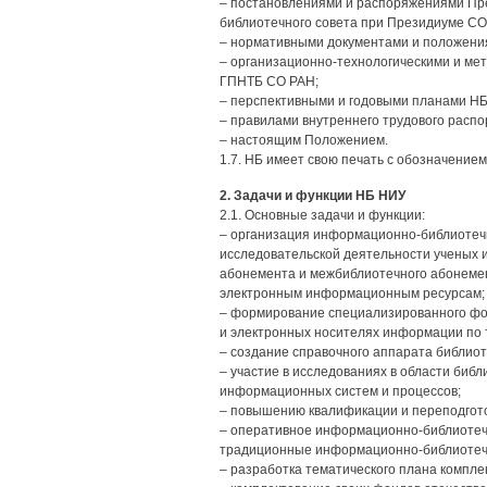
– постановлениями и распоряжениями Пр
библиотечного совета при Президиуме СО
– нормативными документами и положени
– организационно-технологическими и ме
ГПНТБ СО РАН;
– перспективными и годовыми планами НБ
– правилами внутреннего трудового распо
– настоящим Положением.
1.7. НБ имеет свою печать с обозначение
2. Задачи и функции НБ НИУ
2.1. Основные задачи и функции:
– организация информационно-библиотечн
исследовательской деятельности ученых и
абонемента и межбиблиотечного абонемент
электронным информационным ресурсам;
– формирование специализированного фо
и электронных носителях информации по 
– создание справочного аппарата библиот
– участие в исследованиях в области биб
информационных систем и процессов;
– повышению квалификации и переподгото
– оперативное информационно-библиотечн
традиционные информационно-библиотечн
– разработка тематического плана компл