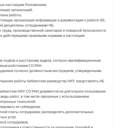
нных настоящим Положением;
оящих организаций;
плана работы;
тоящие организации информации и документации о работе НБ;
ой дисциплины сотрудниками НБ;
ы труда, производственной санитарии и пожарной безопасности;
ных действующими правовыми нормами и настоящим
ке подбор и расстановку кадров, согласно квалификационным
чным работникам СО РАН.
трудников согласно должностным инструкциям, утвержденными
учшения работы библиотеки руководству НИУ, представлять НБ
 библиотеки НИУ СО РАН документов на длительное пользование.
 виды работ, в том числе связанные с использованием
ектронных технологий.
олировать их соблюдение.
отной платы сотрудников, распределять дополнительные
ных услуг.
хся сотрудников;
сотрудников к ответственности за нарушение трудовой и