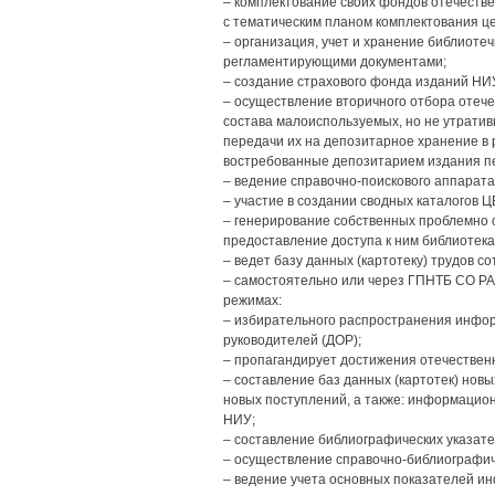
– комплектование своих фондов отечеств
с тематическим планом комплектования це
– организация, учет и хранение библиоте
регламентирующими документами;
– создание страхового фонда изданий НИ
– осуществление вторичного отбора отече
состава малоиспользуемых, но не утрати
передачи их на депозитарное хранение в 
востребованные депозитарием издания п
– ведение справочно-поискового аппарата
– участие в создании сводных каталогов 
– генерирование собственных проблемно 
предоставление доступа к ним библиотека
– ведет базу данных (картотеку) трудов с
– самостоятельно или через ГПНТБ СО РА
режимах:
– избирательного распространения инфо
руководителей (ДОР);
– пропагандирует достижения отечественн
– составление баз данных (картотек) нов
новых поступлений, а также: информацион
НИУ;
– составление библиографических указате
– осуществление справочно-библиографич
– ведение учета основных показателей и