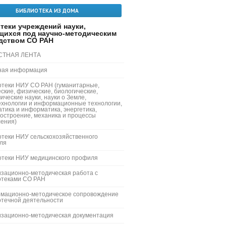
БИБЛИОТЕКА ИЗ ДОМА
теки учреждений науки,
щихся под научно-методическим
дством СО РАН
СТНАЯ ЛЕНТА
ная информация
отеки НИУ СО РАН (гуманитарные,
ские, физические, биологические,
ические науки, науки о Земле,
ехнологии и информационные технологии,
тика и информатика, энергетика,
остроение, механика и процессы
ления)
теки НИУ сельскохозяйственного
ля
отеки НИУ медицинского профиля
зационно-методическая работа с
отеками СО РАН
мационно-методическое сопровождение
отечной деятельности
изационно-методическая документация