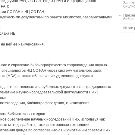
езидиумов РАН, СО РАН, НЦ СО РАН и Информационно-
Заполн
 РАН;
библио
ями СО РАН и НЦ СО РАН;
Презен
тодическими документами по работе библиотек, разработанными
библи
;
Итоги 
рядка НБ;
м на ней ее наименования.
ого и справочно-библиографического сопровождения научно-
 специалистов НЦ СО РАН через систему читального зала,
а (МБА), а также обеспечение удаленного доступа к
нда отечественных и зарубежных документов на традиционных
тематике научно-исследовательской деятельности НИУ;
еки;
лиотековедения, библиографоведения, книговедения,
вки библиотечных кадров.
ое обеспечение научных исследований НИУ, используя как
ые методы работы, так и электронные технологии;
ектования фонда по согласованию с Библиотечным советом НИУ;