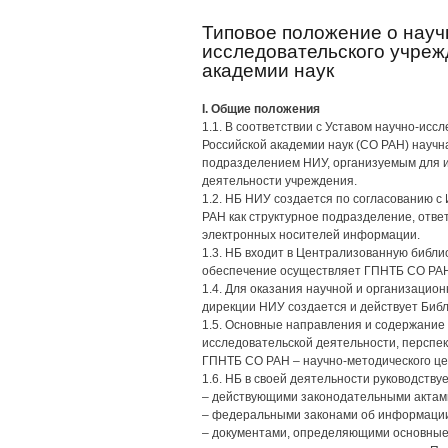
Типовое положение о науч
исследовательского учреж
академии наук
I. Общие положения
1.1. В соответствии с Уставом научно-исс
Российской академии наук (СО РАН) науч
подразделением НИУ, организуемым для 
деятельности учреждения.
1.2. НБ НИУ создается по согласованию
РАН как структурное подразделение, отв
электронных носителей информации.
1.3. НБ входит в Централизованную библи
обеспечение осуществляет ГПНТБ СО РА
1.4. Для оказания научной и организацио
дирекции НИУ создается и действует Библ
1.5. Основные направления и содержание
исследовательской деятельности, перспе
ГПНТБ СО РАН – научно-методического цен
1.6. НБ в своей деятельности руководствуе
– действующими законодательными актам
– федеральными законами об информации
– документами, определяющими основные 