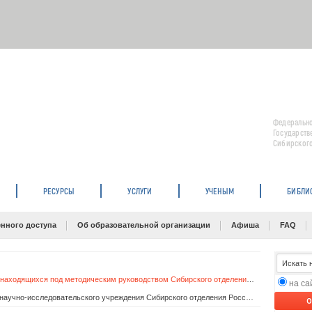
Федерально
Государств
Сибирского
РЕСУРСЫ
УСЛУГИ
УЧЕНЫМ
БИБЛИ
нного доступа
Об образовательной организации
Афиша
FAQ
Библиотечная система учреждений науки, находящихся под методическим руководством Сибирского отделения Российской академии наук
на с
Типовое положение о научной библиотеке научно-исследовательского учреждения Сибирского отделения Российской академии наук
O