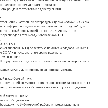
енными и зарубежными источниками информации в соответствии
нтрализованно (см. 3) и самостоятельно;
чного фонда в соответствии с действующими
У;
ственной и иностранной литературы с целью исключения из его
вших информационную и историческую ценность изданий, для
региональный депозитарий – ГПНТБ СО РАН (см. 4), не
ерераспределяются между библиотеками ЦБС;
;
ЦБС СО РАН;
ориентированных БД по тематике научных исследований НИУ, и
м СО РАН и пользователям других ведомств;
отрудников НИУ;
Н осуществляет текущее и ретроспективное информирование в
рмации (ИРИ) и дифференцированного обслуживания
ой и зарубежной науки:
ых поступлений документов, организация еженедельных выставок
ных, тематических и юбилейных выставок трудов сотрудников
лей документов и БД;
еского обслуживания;
нформационно-библиотечной работы и предоставление в