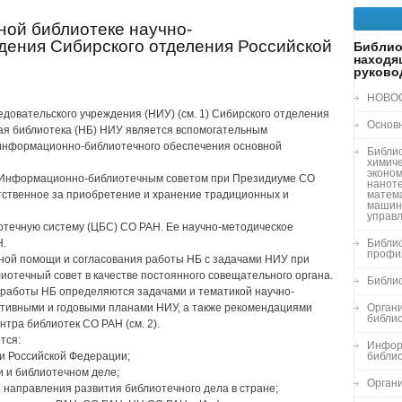
ной библиотеке научно-
дения Сибирского отделения Российской
Библио
находя
руково
НОВО
ледовательского учреждения (НИУ) (см. 1) Сибирского отделения
Основ
ная библиотека (НБ) НИУ является вспомогательным
информационно-библиотечного обеспечения основной
Библи
химиче
эконом
 с Информационно-библиотечным советом при Президиуме СО
нанот
етственное за приобретение и хранение традиционных и
матема
машин
управ
отечную систему (ЦБС) СО РАН. Ее научно-методическое
Н.
Библио
профи
нной помощи и согласования работы НБ с задачами НИУ при
иотечный совет в качестве постоянного совещательного органа.
Библи
 работы НБ определяются задачами и тематикой научно-
ктивными и годовыми планами НИУ, а также рекомендациями
Органи
библи
тра библиотек СО РАН (см. 2).
тся:
Инфор
и Российской Федерации;
библи
 и библиотечном деле;
Орган
направления развития библиотечного дела в стране;