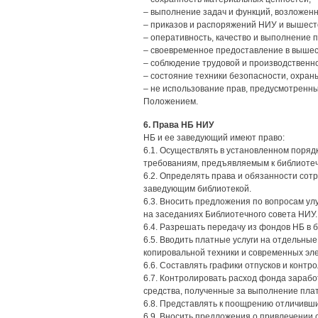
– выполнение задач и функций, возложе
– приказов и распоряжений НИУ и вышест
– оперативность, качество и выполнение 
– своевременное предоставление в вышес
– соблюдение трудовой и производственн
– состояние техники безопасности, охран
– не использование прав, предусмотрен
Положением.
6. Права НБ НИУ
НБ и ее заведующий имеют право:
6.1. Осуществлять в установленном поряд
требованиям, предъявляемым к библиоте
6.2. Определять права и обязанности со
заведующим библиотекой.
6.3. Вносить предложения по вопросам ул
на заседаниях Библиотечного совета НИУ.
6.4. Разрешать передачу из фондов НБ в
6.5. Вводить платные услуги на отдельные
копировальной техники и современных эл
6.6. Составлять графики отпусков и контр
6.7. Контролировать расход фонда зараб
средства, полученные за выполнение плат
6.8. Представлять к поощрению отличивши
6.9. Вносить предложения о привлечении 