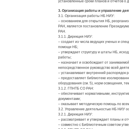
установленные сроки планов и отчетов о 
3. Организация работы и управление д
3.1. Организация работы НБ НИУ:
– основанием для открытия НБ, реоргани
РАН, является постановление Президиум
РАН.
3.1.1. Дирекция НИУ:
– создает из числа ведущих ученых и спе
помощи НБ;
– утверждает структуру и штаты НБ, исхо
работы;
– назначает и освобождает от занимаемо
непосредственное руководство всей деят
– устанавливает внутренний распорядок 
– предоставляет библиотеке изолированн
оборудования (см. 5), норм освещения, т
3.1.2. ГПНТБ СО РАН:
– обеспечивает нормативными, инструкти
документами;
– оказывает методическую помощь по все
3.2. Управление деятельностью НБ НИУ о
3.2.1. Дирекция НИУ:
– рассматривает и утверждает планы и от
– совместно с Библиотечным советом утв