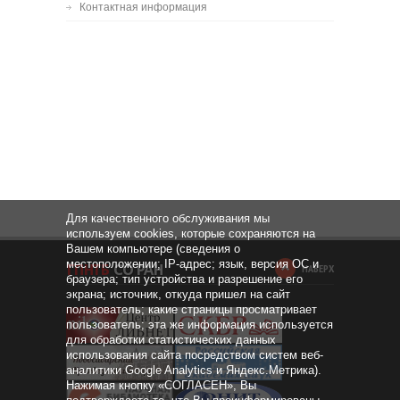
Контактная информация
Для качественного обслуживания мы
используем cookies, которые сохраняются на
Вашем компьютере (сведения о
местоположении; IP-адрес; язык, версия ОС и
НАВЕРХ
браузера; тип устройства и разрешение его
экрана; источник, откуда пришел на сайт
пользователь; какие страницы просматривает
пользователь; эта же информация используется
для обработки статистических данных
использования сайта посредством систем веб-
аналитики Google Analytics и Яндекс.Метрика).
Нажимая кнопку «СОГЛАСЕН», Вы