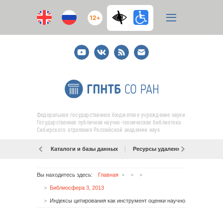
12+
Youtube
ВКонтакте
RSS
E-
mail
подписка
Федеральное государственное бюджетное учреждение науки
Государственная публичная научно-техническая библиотека
Сибирского отделения Российской академии наук
Каталоги и базы данных
Ресурсы удаленного доступа
Вы находитесь здесь:
Главная
Библиосфера 3, 2013
Индексы цитирования как инструмент оценки научной деятельности и формирования репертуара научных информационных ресурсов