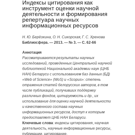
Индексы цитирования как
инструмент оценки научной
деятельности и формирования
репертуара научных
информационных ресурсов
Н. Ю. Берёзкина, О. Н. Сикорская, Г. С. Хренова
Библиосфера. — 2013. — № 3. — С. 62-66
Аннотация
Рассматриваются результаты научных
исследований, проведенных Центральной научной
библиотекой Национальной академии наук (ЦНБ
НАН) Беларуси с использованием баз данных (БД)
«Web of Science» (WoS) и «Scopus»: степень
отражения статей белорусских авторов, в том
числе публикаций, получивших поддержку
различных фондов, цитируемость и др., их
использование для оценки научной деятельности
и качественного состава научных
информационных ресурсов, доступ к которым
предоставляет ЦНБ НАН Беларуси.
Ключевые слова
: индексы цитирования, научная
деятельность, научные информационные ресурсы,
публикации, цитирование.