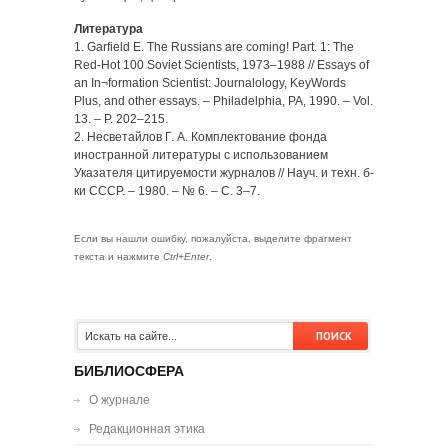
Литература
1. Garfield E. The Russians are coming! Part. 1: The
Red-Hot 100 Soviet Scientists, 1973–1988 // Essays of
an In¬formation Scientist: Journalology, KeyWords
Plus, and other essays. – Philadelphia, PA, 1990. – Vol.
13. – P. 202–215.
2. Несветайлов Г. А. Комплектование фонда
иностранной литературы с использованием
Указателя цитируемости журналов // Науч. и техн. б-
ки СССР. – 1980. – № 6. – С. 3–7.
Если вы нашли ошибку, пожалуйста, выделите фрагмент
текста и нажмите
Ctrl+Enter
.
БИБЛИОСФЕРА
О журнале
Редакционная этика