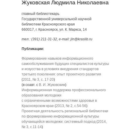
Жуковская Людмила Николаевна
главный библиотекарь
Государственной универсальной научной
библиотеки Красноярского края
660017, г. Красноярск, ул. К. Маркса, 14
тел.: (391) 211-31-32, e-mail: jln@kraslib.ru
Публикации:
Формирование навыков информационного
самообслуживания будущих специалистов культуры
и искусства в условиях внедрения стандартов
третьего поколения: опыт проектного развития
(
2011
, № 3, с. 17-20
)
(в соавт. с
В. И. Жуковским
)
Информационная поддержка профессионального
образования молодежи
с ограниченными возможностями здоровья в
Красноярском крае
(
2013, № 2, с.54-56
)
Проектная деятельность региональной библиотеки
по формированию информационной культуры
обучающейся молодежи: системный подход
(
2014,
№ 3, с.11-14
)