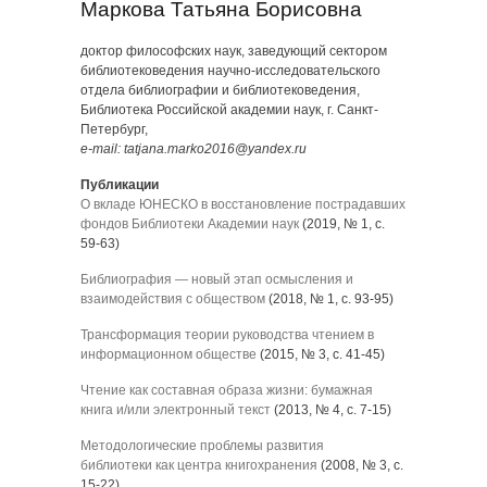
Маркова Татьяна Борисовна
доктор философских наук, заведующий сектором
библиотековедения научно-исследовательского
отдела библиографии и библиотековедения,
Библиотека Российской академии наук, г. Санкт-
Петербург,
e-mail: tatjana.marko2016@yandex.ru
Публикации
О вкладе ЮНЕСКО в восстановление пострадавших
фондов Библиотеки Академии наук
(2019, № 1, с.
59-63)
Библиография — новый этап осмысления и
взаимодействия с обществом
(2018, № 1, с. 93-95)
Трансформация теории руководства чтением в
информационном обществе
(2015, № 3, с. 41-45)
Чтение как составная образа жизни: бумажная
книга и/или электронный текст
(2013, № 4, с. 7-15)
Методологические проблемы развития
библиотеки как центра книгохранения
(2008, № 3, с.
15-22)