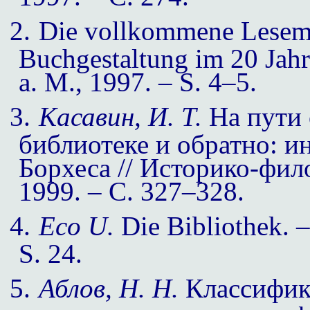
2.
Die vollkommene Lesema
Buchgestaltung im 20 Jahr 
a. M., 1997. – S. 4–5.
3.
Касавин, И. Т.
На пути 
библиотеке и обратно: и
Борхеса // Историко-фил
1999. – С. 327–328.
4.
Eco U.
Die Bibliothek. 
S.
24.
5.
Аблов, Н. Н.
Классифика