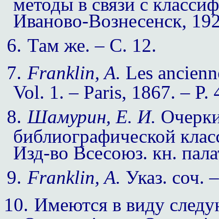
методы в связи с класси
Иваново-Вознесенск, 1921
6.
Там же. – С. 12.
7.
Franklin, A.
Les ancienne
Vol. 1. – Paris, 1867. – P.
8.
Шамурин, Е. И.
Очерки
библиографической класси
Изд-во Всесоюз. кн. палат
9.
Franklin, A.
Указ
.
соч
. 
10.
Имеются в виду след