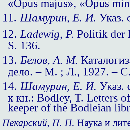
«Opus majus», «Opus minu
11.
Шамурин, Е. И.
Указ. с
12.
Ladewig, P.
Politik der 
S. 136.
13.
Белов, А. М.
Каталогиз
дело. – М. ; Л., 1927. – С
14.
Шамурин, Е. И.
Указ. 
к кн
.: Bodley, T. Letters o
keeper of the Bodleian lib
Пекарский, П. П.
Наука и лите