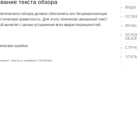
ование текста обзора
ВИДЫ
литического обзора должно обеспечить его безукоризненную
ОСОБ
стическую грамотность. Для этого логически связанный текст
й вычитке с целью устранения всех видов погрешностей.
ФУНК
ОСНО
ОБЗО
ических ошибок.
СТРУК
ЭТАП
агмент текста и нажмите
Ctrl+Enter
.