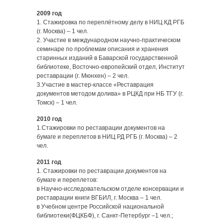
2009 год
1. Стажировка по переплётному делу в НИЦ КД РГБ
(г. Москва) – 1 чел.
2. Участие в международном научно-практическом
семинаре по проблемам описания и хранения
старинных изданий в Баварской государственной
библиотеке, Восточно-европейский отдел, Институт
реставрации (г. Мюнхен) – 2 чел.
3.Участие в мастер-классе «Реставрация
документов методом долива» в РЦКД при НБ ТГУ (г.
Томск) – 1 чел.
2010 год
1.Стажировки по реставрации документов на
бумаге и переплетов в НИЦ РД РГБ (г. Москва) – 2
чел.
2011 год
1. Стажировки по реставрации документов на
бумаге и переплетов:
в Научно-исследовательском отделе консервации и
реставрации книги ВГБИЛ, г. Москва – 1 чел.
в Учебном центре Российской национальной
библиотеки(ФЦКБФ), г. Санкт-Петербург –1 чел.;