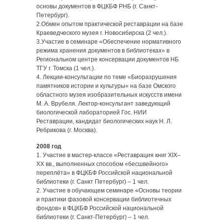
основы документов в ФЦКБФ РНБ (г. Санкт-
Петербург).
2.Обмен опытом практической реставрации на базе
Краеведческого музея г. Новосибирска (2 чел.).
3.Участие в семинаре «Обеспечение нормативного
режима хранения документов в библиотеках» в
Региональном центре консервации документов НБ
ТГУ г. Томска (1 чел.).
4. Лекции-консультации по теме «Биоразрушения
памятников истории и культуры» на базе Омского
областного музея изобразительных искусств имени
М. А. Врубеля. Лектор-консультант заведующий
биологической лабораторией Гос. НИИ
Реставрации, кандидат биологических наук Н. Л.
Ребрикова (г. Москва).
2008 год
1. Участие в мастер-классе «Реставрация книг XIX–
XX вв., выполненных способом «бесшвейного»
переплёта» в ФЦКБФ Российской национальной
библиотеки (г. Санкт Петербург) – 1 чел.
2. Участие в обучающем семинаре «Основы теории
и практики фазовой консервации библиотечных
фондов» в ФЦКБФ Российской национальной
библиотеки (г. Санкт-Петербург) – 1 чел.