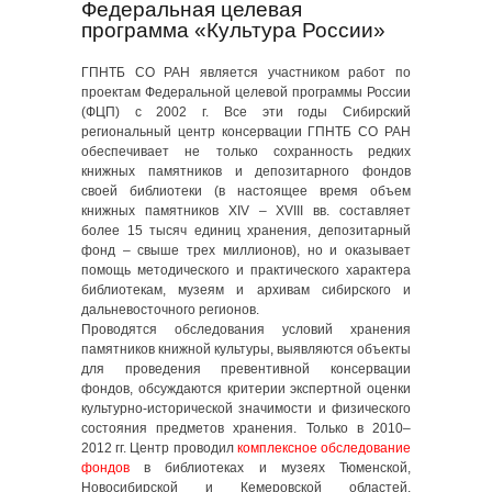
Федеральная целевая
программа «Культура России»
ГПНТБ СО РАН является участником работ по
проектам Федеральной целевой программы России
(ФЦП) с 2002 г. Все эти годы Сибирский
региональный центр консервации ГПНТБ СО РАН
обеспечивает не только сохранность редких
книжных памятников и депозитарного фондов
своей библиотеки (в настоящее время объем
книжных памятников XIV – XVIII вв. составляет
более 15 тысяч единиц хранения, депозитарный
фонд – свыше трех миллионов), но и оказывает
помощь методического и практического характера
библиотекам, музеям и архивам сибирского и
дальневосточного регионов.
Проводятся обследования условий хранения
памятников книжной культуры, выявляются объекты
для проведения превентивной консервации
фондов, обсуждаются критерии экспертной оценки
культурно-исторической значимости и физического
состояния предметов хранения. Только в 2010–
2012 гг. Центр проводил
комплексное обследование
фондов
в библиотеках и музеях Тюменской,
Новосибирской и Кемеровской областей,