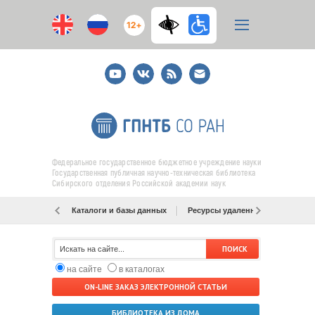
12+
Youtube
ВКонтакте
RSS
E-
mail
подписка
Федеральное государственное бюджетное учреждение науки
Государственная публичная научно-техническая библиотека
Сибирского отделения Российской академии наук
Каталоги и базы данных
Ресурсы удаленного доступа
на сайте
в каталогах
ON-LINE ЗАКАЗ ЭЛЕКТРОННОЙ СТАТЬИ
БИБЛИОТЕКА ИЗ ДОМА