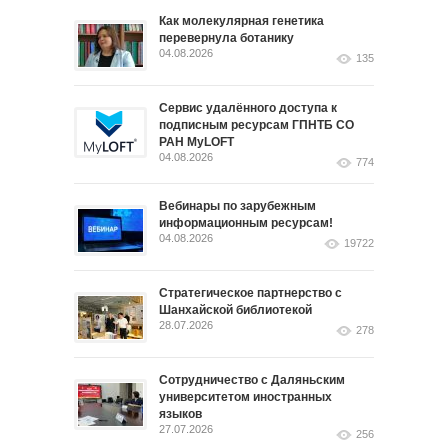
Как молекулярная генетика
перевернула ботанику
04.08.2026
135
Сервис удалённого доступа к
подписным ресурсам ГПНТБ СО
РАН MyLOFT
04.08.2026
774
Вебинары по зарубежным
информационным ресурсам!
04.08.2026
19722
Стратегическое партнерство с
Шанхайской библиотекой
28.07.2026
278
Сотрудничество с Даляньским
университетом иностранных
языков
27.07.2026
256