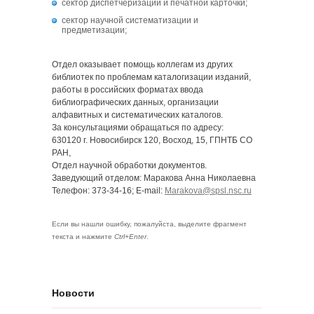
сектор диспетчеризации и печатной карточки;
сектор научной систематизации и
предметизации;
Отдел оказывает помощь коллегам из других
библиотек по проблемам каталогизации изданий,
работы в российских форматах ввода
библиографических данных, организации
алфавитных и систематических каталогов.
За консультациями обращаться по адресу:
630120 г. Новосибирск 120, Восход, 15, ГПНТБ СО
РАН,
Отдел научной обработки документов.
Заведующий отделом: Маракова Анна Николаевна
Телефон: 373-34-16; E-mail:
Marakova@spsl.nsc.ru
Если вы нашли ошибку, пожалуйста, выделите фрагмент
текста и нажмите
Ctrl+Enter
.
Новости