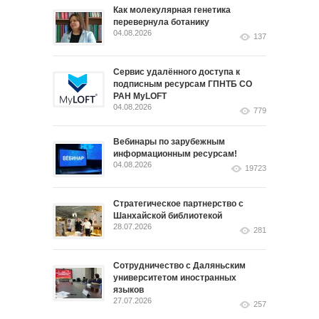
Как молекулярная генетика
перевернула ботанику
04.08.2026
137
Сервис удалённого доступа к
подписным ресурсам ГПНТБ СО
РАН MyLOFT
04.08.2026
779
Вебинары по зарубежным
информационным ресурсам!
04.08.2026
19723
Стратегическое партнерство с
Шанхайской библиотекой
28.07.2026
281
Сотрудничество с Даляньским
университетом иностранных
языков
27.07.2026
257