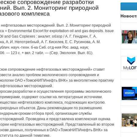
ическое сопровождение разработки
ий. Вып. 2. Мониторинг природной
азового комплекса
Новост
 нефтегазовых месторождений. Вып. 2. Мониторинг природной
 Environmental Escort for exploitation oil and gas deposits. Issue
 Oil and Gas Coplexes : аналит. обзор / А. Г. Гендрин, Г. А.
а, А. И. Непотребный, А. Г. Киселев, Е. С. Русинова, А. М.
блич. науч.-техн. б-ка Сиб. отд-ния Рос. акад. наук;
— 123 с. + вкл. 2 табл. — (Сер. Экология. Вып. 81).
ское сопровождение нефтегазовых месторождений» ставит
овести анализ проблем экологического сопровождения и
 экологии ОАО «ТомскНИПИнефть ВНК» за многолетнюю практику
нефтегазовых месторождений.
просам разработки и осуществления программы экологического
примерами, содержит ссылки на литературные источники.
еществах нефтегазового комплекса, подлежащих контролю.
природных объектов. Даны рекомендации по размещению
лендарным срокам отбора проб, организации службы
сторождений. Проведена и представлена комплексная оценка
тории нефтегазовых месторождений. Представленный во втором
основе данных, полученных в ОАО «ТомскНИПИнефть ВНК» за
ститута по данной тематике.