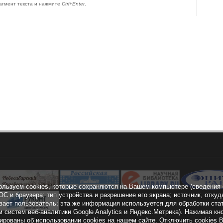
агмент текста и нажмите
Ctrl+Enter
.
ользуем cookies, которые сохраняются на Вашем компьютере (сведения 
ОС и браузера; тип устройства и разрешение его экрана; источник, откуд
вает пользователь; эта же информация используется для обработки ста
 систем веб-аналитики Google Analytics и Яндекс.Метрика). Нажимая 
рованы об использовании cookies на нашем сайте. Отключить cookies 