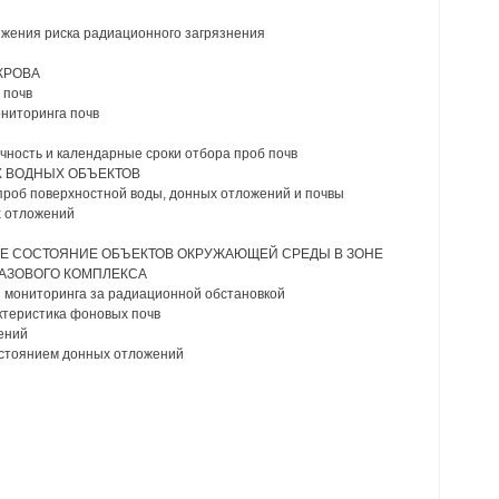
ижения риска радиационного загрязнения
КРОВА
 почв
ониторинга почв
чность и календарные сроки отбора проб почв
Х ВОДНЫХ ОБЪЕКТОВ
проб поверхностной воды, донных отложений и почвы
х отложений
ОЕ СОСТОЯНИЕ ОБЪЕКТОВ ОКРУЖАЮЩЕЙ СРЕДЫ В ЗОНЕ
АЗОВОГО КОМПЛЕКСА
я мониторинга за радиационной обстановкой
актеристика фоновых почв
ений
состоянием донных отложений