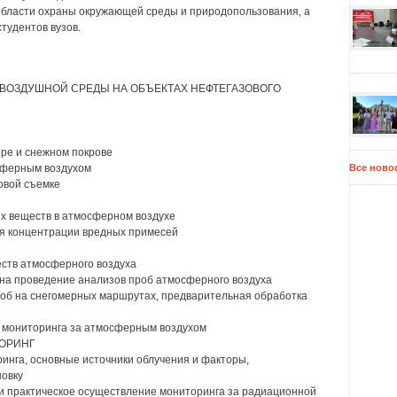
области охраны окружающей среды и природопользования, а
тудентов вузов.
М ВОЗДУШНОЙ СРЕДЫ НА ОБЪЕКТАХ НЕФТЕГАЗОВОГО
ере и снежном покрове
осферным воздухом
Все ново
говой съемке
ых веществ в атмосферном воздухе
ия концентрации вредных примесей
еств атмосферного воздуха
 на проведение анализов проб атмосферного воздуха
проб на снегомерных маршрутах, предварительная обработка
ы мониторинга за атмосферным воздухом
ТОРИНГ
ринга, основные источники облучения и факторы,
овку
 и практическое осуществление мониторинга за радиационной