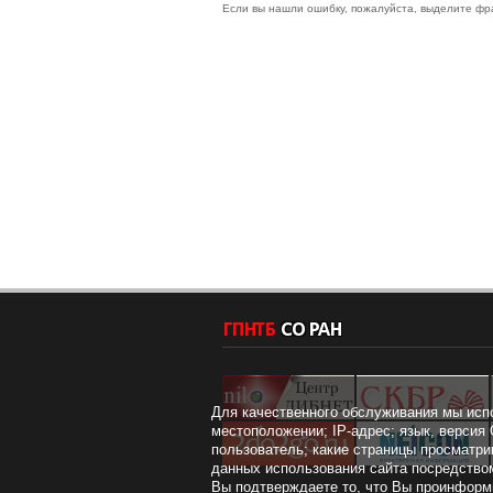
Если вы нашли ошибку, пожалуйста, выделите фр
Для качественного обслуживания мы исп
местоположении; IP-адрес; язык, версия 
пользователь; какие страницы просматри
данных использования сайта посредством
Вы подтверждаете то, что Вы проинформи