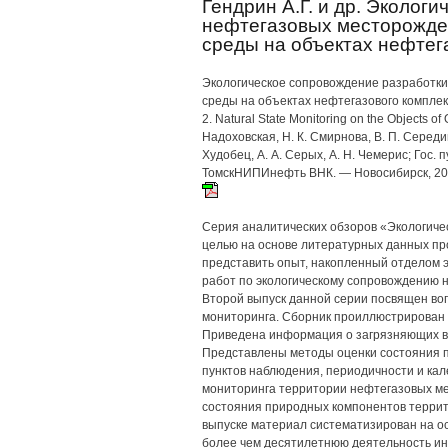
Гендрин А.Г. и др. Эколог
нефтегазовых месторожден
среды на объектах нефтег
Экологическое сопровождение разработки
среды на объектах нефтегазового комплекса =
2. Natural State Monitoring on the Objects of
Надоховская, Н. К. Смирнова, В. П. Середин
Худобец, А. А. Серых, А. Н. Чемерис; Гос. пу
ТомскНИПИнефть ВНК. — Новосибирск, 2006. 
Серия аналитических обзоров «Экологиче
целью на основе литературных данных пр
представить опыт, накопленный отделом
работ по экологическому сопровождению 
Второй выпуск данной серии посвящен во
мониторинга. Сборник проиллюстрирован 
Приведена информация о загрязняющих в
Представлены методы оценки состояния 
пунктов наблюдения, периодичности и ка
мониторинга территории нефтегазовых ме
состояния природных компонентов терри
выпуске материал систематизирован на 
более чем десятилетнюю деятельность ин