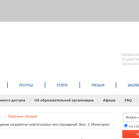
Федерально
Государств
Сибирского
РЕСУРСЫ
УСЛУГИ
УЧЕНЫМ
БИБЛИ
нного доступа
Об образовательной организации
Афиша
FAQ
Перечень обзоров
Гендрин А.Г. и др. Экологическое сопровождение разработки нефтегазовых месторождений. Вып. 2. Мониторинг природной среды на объектах нефтегазового комплекса
на с
O