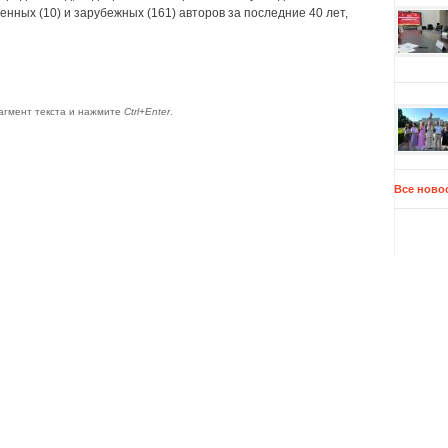
нных (10) и зарубежных (161) авторов за последние 40 лет,
агмент текста и нажмите
Ctrl+Enter
.
Все ново