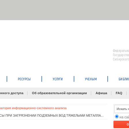
Федерально
Государств
Сибирского
РЕСУРСЫ
УСЛУГИ
УЧЕНЫМ
БИБЛИ
нного доступа
Об образовательной организации
Афиша
FAQ
ратория информационно-системного анализа
Путилина В. С. СОРБЦИОННЫЕ ПРОЦЕССЫ ПРИ ЗАГРЯЗНЕНИИ ПОДЗЕМНЫХ ВОД ТЯЖЕЛЫМИ МЕТАЛЛАМИ И РАДИОАКТИВНЫМИ ЭЛЕМЕНТАМИ. КАДМИЙ
на с
O