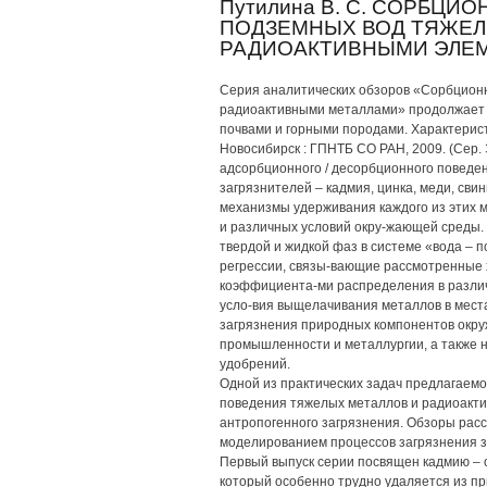
Путилина В. С. СОРБЦ
ПОДЗЕМНЫХ ВОД ТЯЖЕЛ
РАДИОАКТИВНЫМИ ЭЛЕМ
Серия аналитических обзоров «Сорбцион
радиоактивными металлами» продолжает 
почвами и горными породами. Характерис
Новосибирск : ГПНТБ СО РАН, 2009. (Сер.
адсорбционного / десорбционного поведе
загрязнителей – кадмия, цинка, меди, сви
механизмы удерживания каждого из этих м
и различных условий окру-жающей среды.
твердой и жидкой фаз в системе «вода –
регрессии, связы-вающие рассмотренные 
коэффициента-ми распределения в разли
усло-вия выщелачивания металлов в мест
загрязнения природных компонентов ок
промышленности и металлургии, а также н
удобрений.
Одной из практических задач предлагаем
поведения тяжелых металлов и радиоактив
антропогенного загрязнения. Обзоры рас
моделированием процессов загрязнения з
Первый выпуск серии посвящен кадмию – 
который особенно трудно удаляется из п