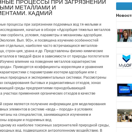
ИОННЫЕ ПРОЦЕССЫ ПРИ ЗАГРЯЗНЕНИИ
ЫМИ МЕТАЛЛАМИ И
ЕНТАМИ. КАДМИЙ
Новост
ные процессы при загрязнении подземных вод тя-желыми и
исследования, начатые в обзоре «Адсорбция тяжелых металлов
тики сорбента, условия, параметры и механизмы адсорбции.
 Экология. Вып. 90)», и посвящена изучению особенностей
ния отдельных, наиболее часто встречающихся металлов-
нца, строн-ция, урана и др. Представлены физико-химические
еталлов в твердой фазе в зависимости от природы поглотителя
 Изучено влияние на поведение металлов характеристик
 порода». Приводятся коэффициенты корреляции и уравнения
характеристики с параметрами изотерм адсорбции или с
чных природных и экспериментальных системах. Рассмотрены
ах складирования бытовых и радиоактивных отходов, зонах
ружающей среды предприятиями горнодобывающей
а участках применения органических отходов в качестве
ой серии является получение информации для моделирования
ных элементов в системе «вода – порода» в условиях
считаны на специалистов, занимающихся изучением и
оны аэрации и подземных вод.
одному из наиболее токсичных загрязнителей природной среды,
риродных вод, подвергшихся антропогенному воздействию. В