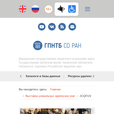
12+
Youtube
ВКонтакте
RSS
E-
mail
подписка
Федеральное государственное бюджетное учреждение науки
Государственная публичная научно-техническая библиотека
Сибирского отделения Российской академии наук
Каталоги и базы данных
Ресурсы удаленного доступа
Вы находитесь здесь:
Главная
Выставка уникальных армянских книг
JCQFUV