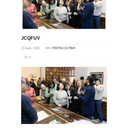
JCQFUV
23 мая, 2026
От:
ГПНТБ СО РАН
0