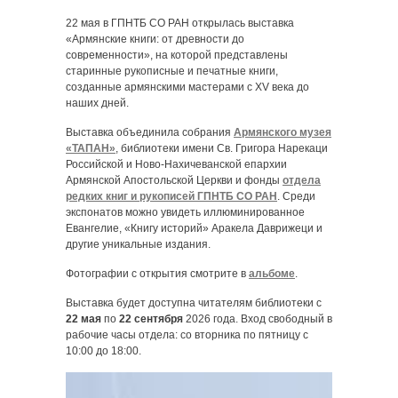
22 мая в ГПНТБ СО РАН открылась выставка
«Армянские книги: от древности до
современности», на которой представлены
старинные рукописные и печатные книги,
созданные армянскими мастерами с XV века до
наших дней.
Выставка объединила собрания
Армянского музея
«ТАПАН»
, библиотеки имени Св. Григора Нарекаци
Российской и Ново-Нахичеванской епархии
Армянской Апостольской Церкви и фонды
отдела
редких книг и рукописей ГПНТБ СО РАН
. Среди
экспонатов можно увидеть иллюминированное
Евангелие, «Книгу историй» Аракела Даврижеци и
другие уникальные издания.
Фотографии с открытия смотрите в
альбоме
.
Выставка будет доступна читателям библиотеки с
22 мая
по
22 сентября
2026 года. Вход свободный в
рабочие часы отдела: со вторника по пятницу с
10:00 до 18:00.