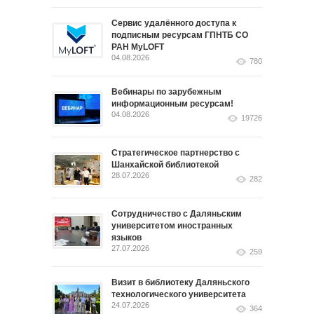
Сервис удалённого доступа к
подписным ресурсам ГПНТБ СО
РАН MyLOFT
04.08.2026
780
Вебинары по зарубежным
информационным ресурсам!
04.08.2026
19726
Стратегическое партнерство с
Шанхайской библиотекой
28.07.2026
282
Сотрудничество с Даляньским
университетом иностранных
языков
27.07.2026
259
Визит в библиотеку Даляньского
технологического университета
24.07.2026
364