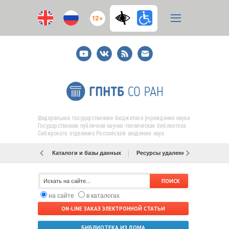
12+
Youtube
ВКонтакте
RSS
E-
mail
подписка
Федеральное государственное бюджетное учреждение науки
Государственная публичная научно-техническая библиотека
Сибирского отделения Российской академии наук
Каталоги и базы данных
Ресурсы удаленного доступа
на сайте
в каталогах
ON-LINE ЗАКАЗ ЭЛЕКТРОННОЙ СТАТЬИ
БИБЛИОТЕКА ИЗ ДОМА