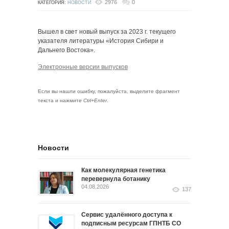
2976
0
КАТЕГОРИЯ:
НОВОСТИ
Вышел в свет новый выпуск за 2023 г. текущего
указателя литературы «История Сибири и
Дальнего Востока».
Электронные версии выпусков
Если вы нашли ошибку, пожалуйста, выделите фрагмент
текста и нажмите
Ctrl+Enter
.
Новости
Как молекулярная генетика
перевернула ботанику
04.08.2026
137
Сервис удалённого доступа к
подписным ресурсам ГПНТБ СО