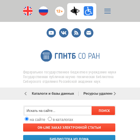
12+
Youtube
ВКонтакте
RSS
E-
mail
подписка
Федеральное государственное бюджетное учреждение науки
Государственная публичная научно-техническая библиотека
Сибирского отделения Российской академии наук
Каталоги и базы данных
Ресурсы удаленного доступа
на сайте
в каталогах
ON-LINE ЗАКАЗ ЭЛЕКТРОННОЙ СТАТЬИ
БИБЛИОТЕКА ИЗ ДОМА