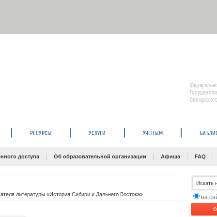
Федерально
Государств
Сибирского
РЕСУРСЫ
УСЛУГИ
УЧЕНЫМ
БИБЛИ
нного доступа
Об образовательной организации
Афиша
FAQ
зателя литературы «История Сибири и Дальнего Востока»
на с
O