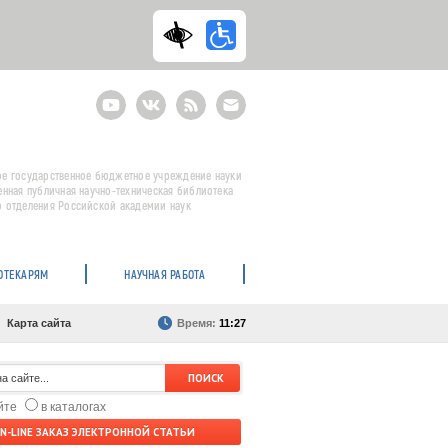
Youtube
ВКонтакте
RSS
E-
mail
подписка
е государственное бюджетное учреждение науки
енная публичная научно-техническая библиотека
 отделения Российской академии наук
ОТЕКАРЯМ
НАУЧНАЯ РАБОТА
Карта сайта
Время:
11:27
айте
в каталогах
N-LINE ЗАКАЗ ЭЛЕКТРОННОЙ СТАТЬИ