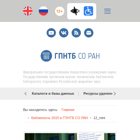
12+
Youtube
ВКонтакте
RSS
E-
mail
подписка
Федеральное государственное бюджетное учреждение науки
Государственная публичная научно-техническая библиотека
Сибирского отделения Российской академии наук
Каталоги и базы данных
Ресурсы удаленного доступа
Вы находитесь здесь:
Главная
Библионочь-2015 в ГПНТБ СО РАН
12_mini