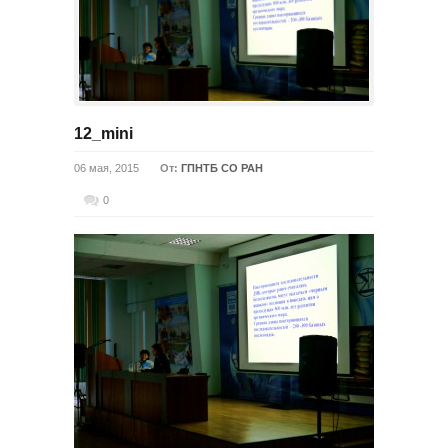
12_mini
06 мая, 2015
От:
ГПНТБ СО РАН
0