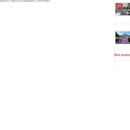
агмент текста и нажмите
Ctrl+Enter
.
Все ново