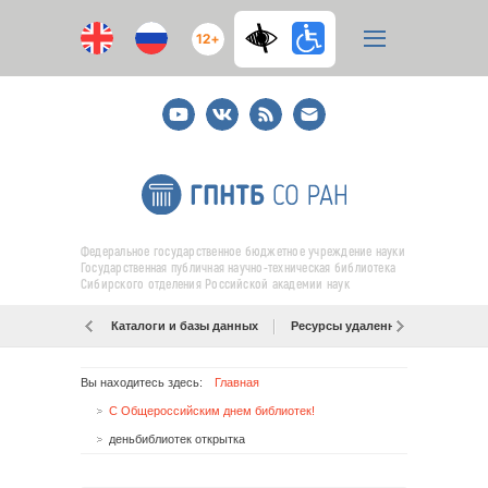
12+
Youtube
ВКонтакте
RSS
E-
mail
подписка
Федеральное государственное бюджетное учреждение науки
Государственная публичная научно-техническая библиотека
Сибирского отделения Российской академии наук
Каталоги и базы данных
Ресурсы удаленного доступа
Вы находитесь здесь:
Главная
С Общероссийским днем библиотек!
деньбиблиотек открытка