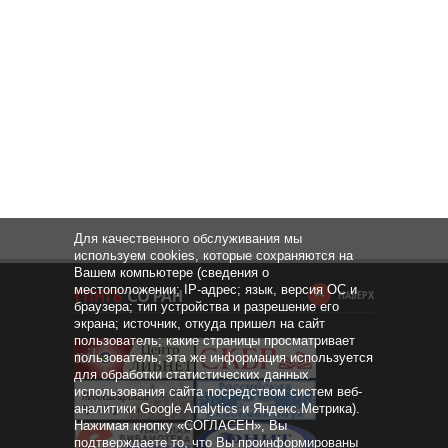
Для качественного обслуживания мы
используем cookies, которые сохраняются на
Вашем компьютере (сведения о
местоположении; IP-адрес; язык, версия ОС и
НАВЕРХ
браузера; тип устройства и разрешение его
экрана; источник, откуда пришел на сайт
пользователь; какие страницы просматривает
пользователь; эта же информация используется
для обработки статистических данных
использования сайта посредством систем веб-
аналитики Google Analytics и Яндекс.Метрика).
Нажимая кнопку «СОГЛАСЕН», Вы
подтверждаете то, что Вы проинформированы