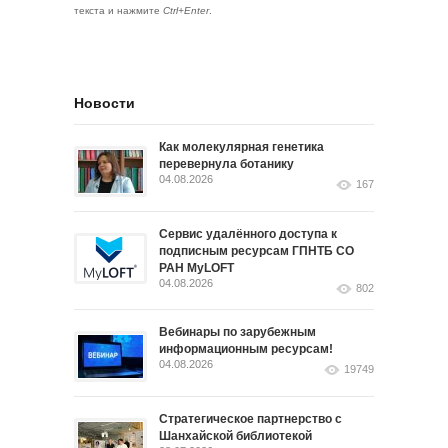
текста и нажмите
Ctrl+Enter
.
Новости
Как молекулярная генетика
перевернула ботанику
04.08.2026
167
Сервис удалённого доступа к
подписным ресурсам ГПНТБ СО
РАН MyLOFT
04.08.2026
802
Вебинары по зарубежным
информационным ресурсам!
04.08.2026
19749
Стратегическое партнерство с
Шанхайской библиотекой