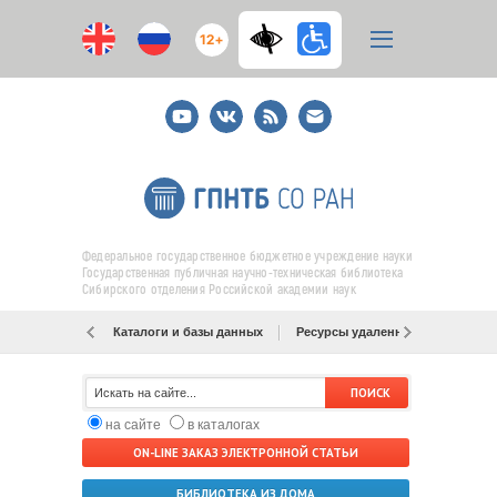
12+
Youtube
ВКонтакте
RSS
E-
mail
подписка
Федеральное государственное бюджетное учреждение науки
Государственная публичная научно-техническая библиотека
Сибирского отделения Российской академии наук
Каталоги и базы данных
Ресурсы удаленного доступа
на сайте
в каталогах
ON-LINE ЗАКАЗ ЭЛЕКТРОННОЙ СТАТЬИ
БИБЛИОТЕКА ИЗ ДОМА