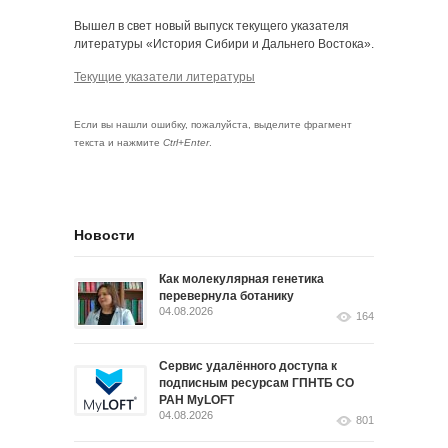
Вышел в свет новый выпуск текущего указателя
литературы «История Сибири и Дальнего Востока».
Текущие указатели литературы
Если вы нашли ошибку, пожалуйста, выделите фрагмент
текста и нажмите
Ctrl+Enter
.
Новости
Как молекулярная генетика
перевернула ботанику
04.08.2026
164
Сервис удалённого доступа к
подписным ресурсам ГПНТБ СО
РАН MyLOFT
04.08.2026
801