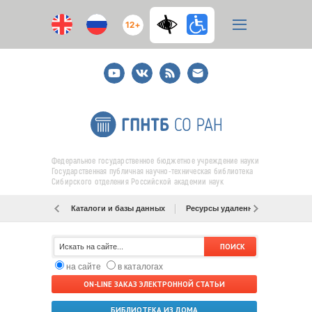
12+
Youtube
ВКонтакте
RSS
E-
mail
подписка
Федеральное государственное бюджетное учреждение науки
Государственная публичная научно-техническая библиотека
Сибирского отделения Российской академии наук
Каталоги и базы данных
Ресурсы удаленного доступа
на сайте
в каталогах
ON-LINE ЗАКАЗ ЭЛЕКТРОННОЙ СТАТЬИ
БИБЛИОТЕКА ИЗ ДОМА