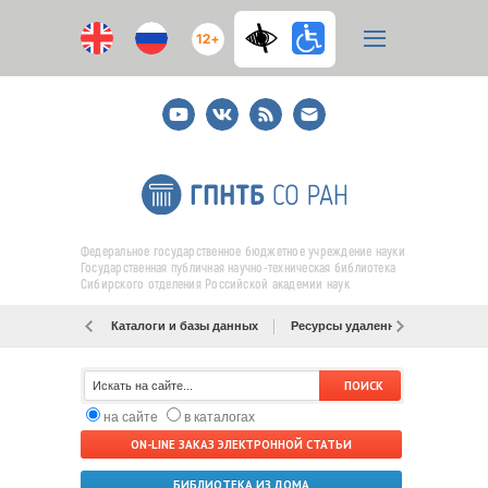
12+
Youtube
ВКонтакте
RSS
E-
mail
подписка
Федеральное государственное бюджетное учреждение науки
Государственная публичная научно-техническая библиотека
Сибирского отделения Российской академии наук
Каталоги и базы данных
Ресурсы удаленного доступа
на сайте
в каталогах
ON-LINE ЗАКАЗ ЭЛЕКТРОННОЙ СТАТЬИ
БИБЛИОТЕКА ИЗ ДОМА