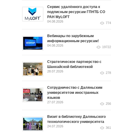
Сервис удалённого доступа к
подписным ресурсам ГПНТБ СО
РАН MyLOFT
04.08.2026
774
Вебинары по зарубежным
информационным ресурсам!
04.08.2026
19722
Стратегическое партнерство с
Шанхайской библиотекой
28.07.2026
278
Сотрудничество с Даляньским
университетом иностранных
языков
27.07.2026
256
Визит в библиотеку Даляньского
технологического университета
24.07.2026
361