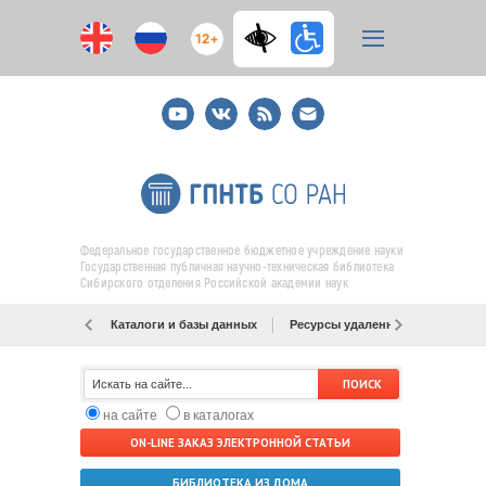
12+
Youtube
ВКонтакте
RSS
E-
mail
подписка
Федеральное государственное бюджетное учреждение науки
Государственная публичная научно-техническая библиотека
Сибирского отделения Российской академии наук
Каталоги и базы данных
Ресурсы удаленного доступа
на сайте
в каталогах
ON-LINE ЗАКАЗ ЭЛЕКТРОННОЙ СТАТЬИ
БИБЛИОТЕКА ИЗ ДОМА