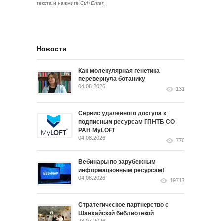
текста и нажмите
Ctrl+Enter
.
Новости
Как молекулярная генетика
перевернула ботанику
04.08.2026
131
Сервис удалённого доступа к
подписным ресурсам ГПНТБ СО
РАН MyLOFT
04.08.2026
770
Вебинары по зарубежным
информационным ресурсам!
04.08.2026
19717
Стратегическое партнерство с
Шанхайской библиотекой
28.07.2026