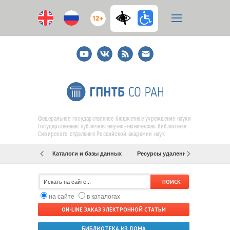
12+
Youtube
ВКонтакте
RSS
E-
mail
подписка
Федеральное государственное бюджетное учреждение науки
Государственная публичная научно-техническая библиотека
Сибирского отделения Российской академии наук
Каталоги и базы данных
Ресурсы удаленного доступа
на сайте
в каталогах
ON-LINE ЗАКАЗ ЭЛЕКТРОННОЙ СТАТЬИ
БИБЛИОТЕКА ИЗ ДОМА