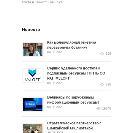
текста и нажмите
Ctrl+Enter
.
Новости
Как молекулярная генетика
перевернула ботанику
04.08.2026
158
Сервис удалённого доступа к
подписным ресурсам ГПНТБ СО
РАН MyLOFT
04.08.2026
796
Вебинары по зарубежным
информационным ресурсам!
04.08.2026
19745
Стратегическое партнерство с
Шанхайской библиотекой
28.07.2026