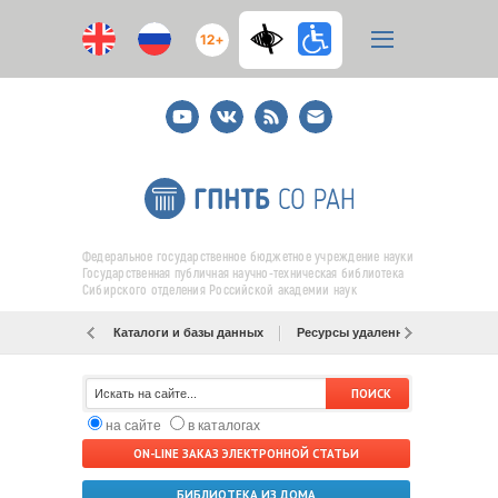
12+
Youtube
ВКонтакте
RSS
E-
mail
подписка
Федеральное государственное бюджетное учреждение науки
Государственная публичная научно-техническая библиотека
Сибирского отделения Российской академии наук
Каталоги и базы данных
Ресурсы удаленного доступа
на сайте
в каталогах
ON-LINE ЗАКАЗ ЭЛЕКТРОННОЙ СТАТЬИ
БИБЛИОТЕКА ИЗ ДОМА