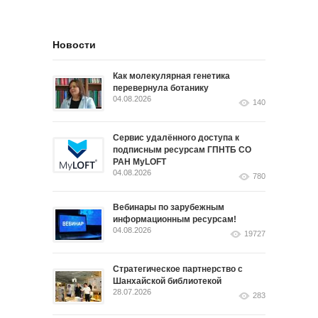
Новости
Как молекулярная генетика
перевернула ботанику
04.08.2026
140
Сервис удалённого доступа к
подписным ресурсам ГПНТБ СО
РАН MyLOFT
04.08.2026
780
Вебинары по зарубежным
информационным ресурсам!
04.08.2026
19727
Стратегическое партнерство с
Шанхайской библиотекой
28.07.2026
283