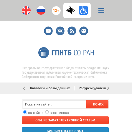
12+
Youtube
ВКонтакте
RSS
E-
mail
подписка
Федеральное государственное бюджетное учреждение науки
Государственная публичная научно-техническая библиотека
Сибирского отделения Российской академии наук
Каталоги и базы данных
Ресурсы удаленного доступа
на сайте
в каталогах
ON-LINE ЗАКАЗ ЭЛЕКТРОННОЙ СТАТЬИ
БИБЛИОТЕКА ИЗ ДОМА